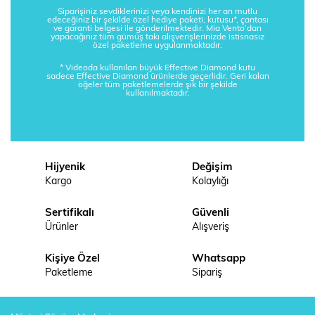
Siparişiniz sevdiklerinizi veya kendinizi her an mutlu
edeceğiniz bir şekilde özel hediye paketi, kutusu*, çantası
ve garanti belgesi ile gönderilmektedir. Mia Vento’dan
yapacağınız tüm gümüş takı alışverişlerinizde istisnasız
özel paketleme uygulanmaktadır.
* Videoda kullanılan büyük Effective Diamond kutu
sadece Effective Diamond ürünlerde geçerlidir. Geri kalan
öğeler tüm paketlemelerde şık bir şekilde
kullanılmaktadır.
Hijyenik
Değişim
Kargo
Kolaylığı
Sertifikalı
Güvenli
Ürünler
Alışveriş
Kişiye Özel
Whatsapp
Paketleme
Sipariş