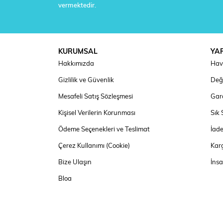
vermektedir.
KURUMSAL
YA
Hakkımızda
Hav
Gizlilik ve Güvenlik
Deği
Mesafeli Satış Sözleşmesi
Gara
Kişisel Verilerin Korunması
Sık 
Ödeme Seçenekleri ve Teslimat
İad
Çerez Kullanımı (Cookie)
Kar
Bize Ulaşın
İns
Blog