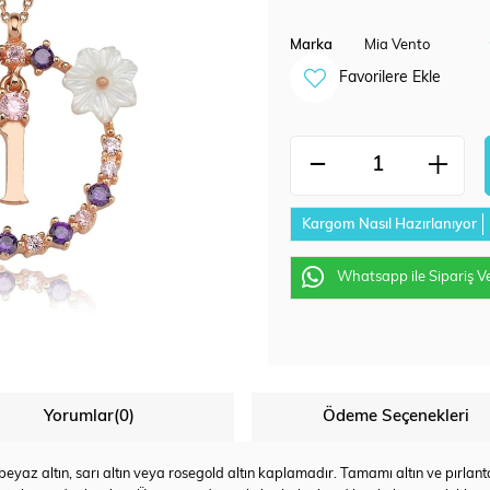
Marka
Mia Vento
Favorilere Ekle
Kargom Nasıl Hazırlanıyor
Whatsapp ile Sipariş V
Yorumlar
(0)
Ödeme Seçenekleri
az altın, sarı altın veya rosegold altın kaplamadır. Tamamı altın ve pırlanta u