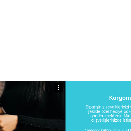
Kargom 
Siparişiniz sevdikleriniz
şekilde özel hediye pake
gönderilmektedir. Mi
alışverişlerinizde is
* Videoda kullanılan büyük 