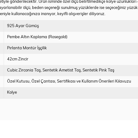
tiyle gönderilecektir. Ürün isminde özel ölçü belirtilmedikçe kolye uzunlukları
yarlanabilir ölçü, beden seçeneği sunulmuş yüzüklerde ise seçeceğiniz yüzü
iyle kullanacağınıza inanıyor, keyifli alışverişler diliyoruz.
925 Ayar Gümüş
Pembe Altın Kaplama (Rosegold)
Pırlanta Montür İşçilik
42cm Zincir
Cubic Zirconia Taş
Sentetik Ametist Taş
Sentetik Pink Taş
Özel Kutusu
Özel Çantası
Sertifikası ve Kullanım Önerileri Kılavuzu
Kolye