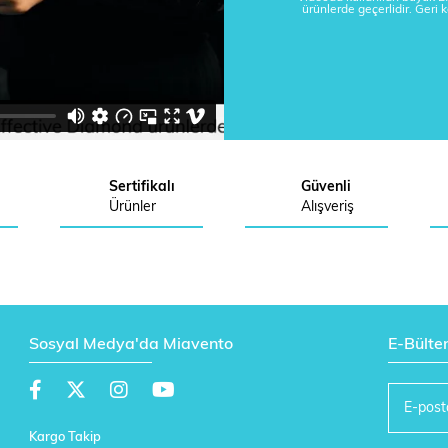
ürünlerde geçerlidir. Geri 
Sertifikalı
Güvenli
Ürünler
Alışveriş
Sosyal Medya'da Miavento
E-Bülte
Kargo Takip