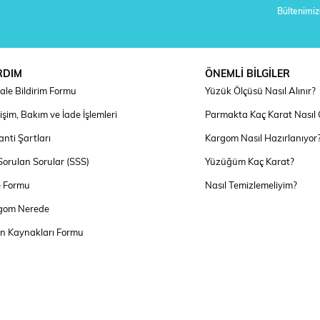
Bültenimize
RDIM
ÖNEMLİ BİLGİLER
ale Bildirim Formu
Yüzük Ölçüsü Nasıl Alınır?
şim, Bakım ve İade İşlemleri
Parmakta Kaç Karat Nasıl
nti Şartları
Kargom Nasıl Hazırlanıyor
Sorulan Sorular (SSS)
Yüzüğüm Kaç Karat?
e Formu
Nasıl Temizlemeliyim?
gom Nerede
an Kaynakları Formu