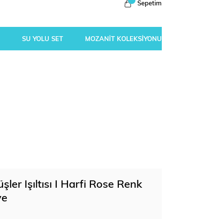
Sepetim
SU YOLU SET
MOZANİT KOLEKSİYONU
ler Işıltısı I Harfi Rose Renk
ye