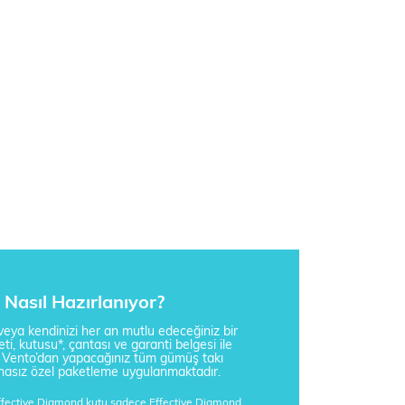
Nasıl Hazırlanıyor?
i veya kendinizi her an mutlu edeceğiniz bir
ti, kutusu*, çantası ve garanti belgesi ile
a Vento’dan yapacağınız tüm gümüş takı
tisnasız özel paketleme uygulanmaktadır.
Effective Diamond kutu sadece Effective Diamond