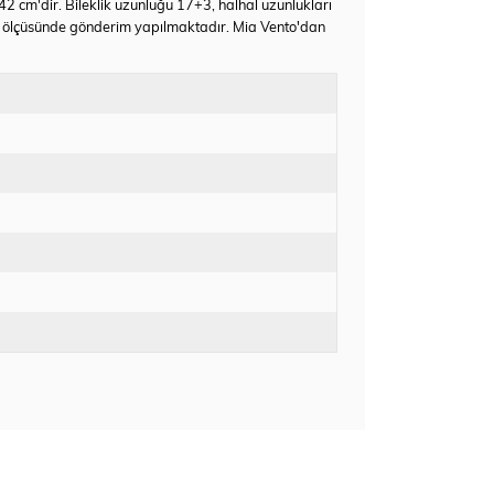
 42 cm'dir. Bileklik uzunluğu 17+3, halhal uzunlukları
k ölçüsünde gönderim yapılmaktadır. Mia Vento'dan