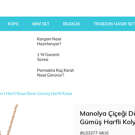
KÜPE
MİNİ SET
BİLEKLİK
TRABZON HASIR SET
Kargom Nasıl
Hazırlanıyor?
1 Yıl Garanti
Süresi
Parmakta Kaç Karat
Nasıl Görünür?
tısı I Harfi Rose Renk Gümüş Harfli Kolye
Manolya Çiçeği Düş
Gümüş Harfli Kol
(KL03377-MLV)