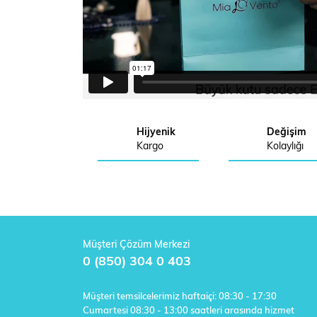
Hijyenik
Değişim
Kargo
Kolaylığı
Müşteri Çözüm Merkezi
0 (850) 304 0 403
Müşteri temsilcelerimiz haftaiçi: 08:30 - 17:30
Cumartesi 08:30 - 13:00 saatleri arasında hizmet