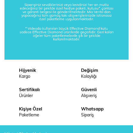
Siparişiniz sevdiklerinizi veya kendinizi her an mutlu
edeceğiniz bir şekilde özel hediye paketi, kutusu*, çantası
ve garanti belgesi ile gönderilmektedir. Mia Vento’dan
yapacağınız tüm gümüş takı alışverişlerinizde istisnasız
özel paketleme uygulanmaktadır.
* Videoda kullanılan büyük Effective Diamond kutu
sadece Effective Diamond ürünlerde geçerlidir. Geri kalan
öğeler tüm paketlemelerde şık bir şekilde
kullanılmaktadır.
Hijyenik
Değişim
Kargo
Kolaylığı
Sertifikalı
Güvenli
Ürünler
Alışveriş
Kişiye Özel
Whatsapp
Paketleme
Sipariş