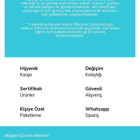
edeceğiniz bir şekilde özel hediye paketi, kutusu*, çantası
ve garanti belgesi ile gönderilmektedir. Mia Vento’dan
yapacağınız tüm gümüş takı alışverişlerinizde istisnasız
özel paketleme uygulanmaktadır.
* Videoda kullanılan büyük Effective Diamond kutu
sadece Effective Diamond ürünlerde geçerlidir. Geri kalan
öğeler tüm paketlemelerde şık bir şekilde
kullanılmaktadır.
Hijyenik
Değişim
Kargo
Kolaylığı
Sertifikalı
Güvenli
Ürünler
Alışveriş
Kişiye Özel
Whatsapp
Paketleme
Sipariş
Müşteri Çözüm Merkezi