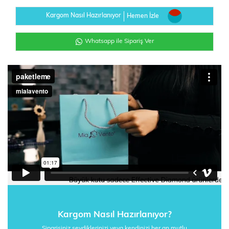
Kargom Nasıl Hazırlanıyor
Hemen İzle
Whatsapp ile Sipariş Ver
Kargom Nasıl Hazırlanıyor?
Siparişiniz sevdiklerinizi veya kendinizi her an mutlu