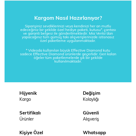
Kargom Nasıl Hazırlanıyor?
Siparişiniz sevdiklerinizi veya kendinizi her an mutlu
edeceğiniz bir şekilde özel hediye paketi, kutusu*, çantası
ve garanti belgesi ile gönderilmektedir. Mia Vento’dan
yapacağınız tüm gümüş takı alışverişlerinizde istisnasız
özel paketleme uygulanmaktadır.
* Videoda kullanılan büyük Effective Diamond kutu
sadece Effective Diamond ürünlerde geçerlidir. Geri kalan
öğeler tüm paketlemelerde şık bir şekilde
kullanılmaktadır.
Hijyenik
Değişim
Kargo
Kolaylığı
Sertifikalı
Güvenli
Ürünler
Alışveriş
Kişiye Özel
Whatsapp