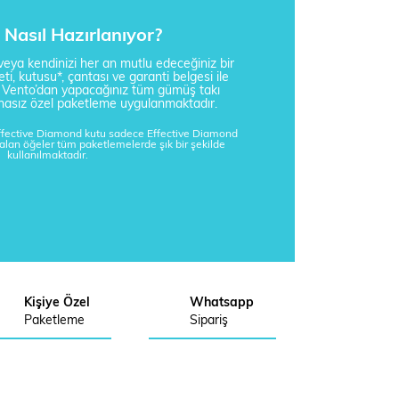
Nasıl Hazırlanıyor?
i veya kendinizi her an mutlu edeceğiniz bir
ti, kutusu*, çantası ve garanti belgesi ile
a Vento’dan yapacağınız tüm gümüş takı
tisnasız özel paketleme uygulanmaktadır.
Effective Diamond kutu sadece Effective Diamond
kalan öğeler tüm paketlemelerde şık bir şekilde
kullanılmaktadır.
Kişiye Özel
Whatsapp
Paketleme
Sipariş