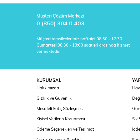
Müşteri Çözüm Merkezi
0 (850) 304 0 403
Müşteri temsilcelerimiz haftaiçi: 08:30 - 17:30
Cumartesi 08:30 - 13:00 saatleri arasında hizmet
vermektedir.
KURUMSAL
YA
Hakkımızda
Hav
Gizlilik ve Güvenlik
Deği
Mesafeli Satış Sözleşmesi
Gara
Kişisel Verilerin Korunması
Sık 
Ödeme Seçenekleri ve Teslimat
İad
Çerez Kullanımı (Cookie)
Kar