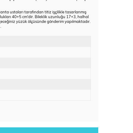
nta ustaları tarafından titiz işçilikle tasarlanmış
lukları 40+5 cm'dir. Bileklik uzunluğu 17+3, halhal
eçeceğiniz yüzük ölçüsünde gönderim yapılmaktadır.
.