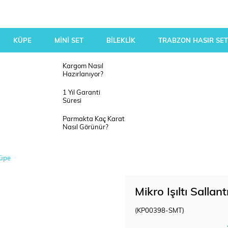
KÜPE
MİNİ SET
BİLEKLİK
TRABZON HASIR SET
Kargom Nasıl
Hazırlanıyor?
1 Yıl Garanti
Süresi
Parmakta Kaç Karat
Nasıl Görünür?
Küpe
Mikro Işıltı Sall
(KP00398-SMT)