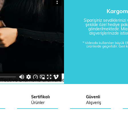
Kargom 
Siparişiniz sevdikleriniz
şekilde özel hediye pake
gönderilmektedir. Mi
alışverişlerinizde is
* Videoda kullanılan büyük 
ürünlerde geçerlidir. Geri 
Sertifikalı
Güvenli
Ürünler
Alışveriş