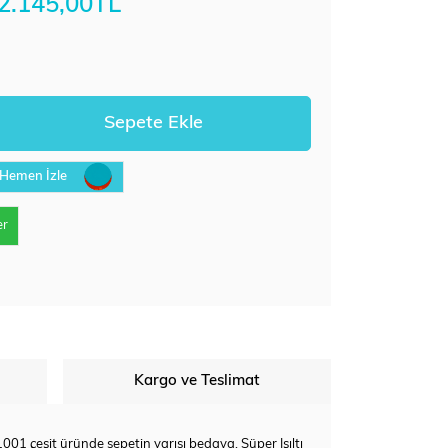
2.145,00TL
Hemen İzle
er
Kargo ve Teslimat
, 1001 çeşit üründe sepetin yarısı bedava. Süper Işıltı