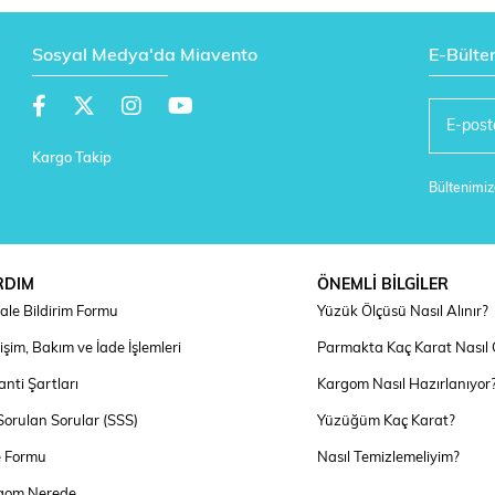
Sosyal Medya'da Miavento
E-Bülte
Kargo Takip
Bültenimize
RDIM
ÖNEMLİ BİLGİLER
ale Bildirim Formu
Yüzük Ölçüsü Nasıl Alınır?
şim, Bakım ve İade İşlemleri
Parmakta Kaç Karat Nasıl
nti Şartları
Kargom Nasıl Hazırlanıyor
Sorulan Sorular (SSS)
Yüzüğüm Kaç Karat?
e Formu
Nasıl Temizlemeliyim?
gom Nerede