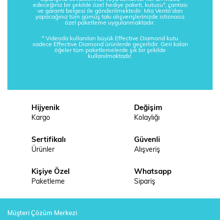
edeceğiniz bir şekilde özel hediye paketi, kutusu*, çantası
ve garanti belgesi ile gönderilmektedir. Mia Vento’dan
yapacağınız tüm gümüş takı alışverişlerinizde istisnasız
özel paketleme uygulanmaktadır.
* Videoda kullanılan büyük Effective Diamond kutu
sadece Effective Diamond ürünlerde geçerlidir. Geri kalan
öğeler tüm paketlemelerde şık bir şekilde
kullanılmaktadır.
Hijyenik
Değişim
Kargo
Kolaylığı
Sertifikalı
Güvenli
Ürünler
Alışveriş
Kişiye Özel
Whatsapp
Paketleme
Sipariş
Müşteri Çözüm Merkezi