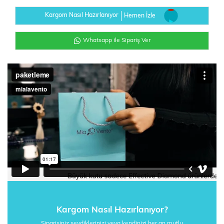
Kargom Nasıl Hazırlanıyor
Hemen İzle
Whatsapp ile Sipariş Ver
Kargom Nasıl Hazırlanıyor?
Siparişiniz sevdiklerinizi veya kendinizi her an mutlu