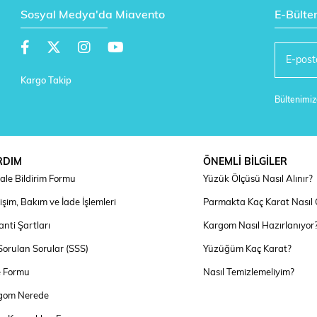
Sosyal Medya'da Miavento
E-Bülte
Kargo Takip
Bültenimize
RDIM
ÖNEMLİ BİLGİLER
ale Bildirim Formu
Yüzük Ölçüsü Nasıl Alınır?
şim, Bakım ve İade İşlemleri
Parmakta Kaç Karat Nasıl
nti Şartları
Kargom Nasıl Hazırlanıyor
Sorulan Sorular (SSS)
Yüzüğüm Kaç Karat?
e Formu
Nasıl Temizlemeliyim?
gom Nerede