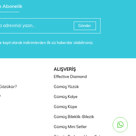
n Abonelik
Gönder
 kayıt olarak indirimlerden ilk siz haberdar olabilirsiniz.
ALIŞVERİŞ
Effective Diamond
 Gözükür?
Gümüş Yüzük
?
Gümüş Kolye
Gümüş Küpe
Gümüş Bileklik-Bilezik
Gümüş Mini Setler