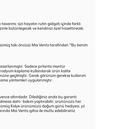
rımı; sizi hayatın rutin gidişatı içinde farklı
inle bütünleşecek ve kendinizi özel hissettirecek.
r gümüş takı öncüsü Mia Vento tarafından "Bu benim
tasarlanmıştır. Sadece pırlanta montür
e rodyum kaplama kullanılarak ürün kalite
 önüne geçilmiştir. Gerek görünüm gerekse kullanım
lalama yöntemleri uygulanmıştır.
üvence altındadır. Dilediğiniz anda bu garanti
olmasa dahi- bakım yaptırabilir; ürününüzü her
to Gümüş Kolye ürünümüzü doğum günü hediyesi, yıl
arında Mia Vento ışıltısı ile mutlu edebilirsiniz.