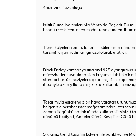
45cm zincir uzunluğu
Işıltılı Cuma İndirimleri
Mia Vento'da Başladı. Bu muht
hissettirecek. Yenilenen moda trendlerinden ilham a
Trend kolyelerin en fazla tercih edilen ürünlerind
tarzım!” diyen kadınlar için özel olarak üretildi.
Black Friday
kampanyasına özel 925 ayar gümüş üze
mücevherlere uygulanabilen kuyumculuk teknikleri i
standartları üst seviyelere çıkarılmış, özel kapla
itibariyle uzun yıllar aynı şıklıkta kullanabilmeniz
Tasarımıyla esrarengiz bir hava yaratan ürünümüz ışı
belgenizle beraber ister mağazamızdan isterseniz 
zaman ilk günkü parlaklığında kullanabilirsiniz. Ö
dönümü hediyesi, Anneler Günü, Sevgililer Günü hediy
Şıklığınız trend tasarım kolyeler ile parıldıyor ve Mi