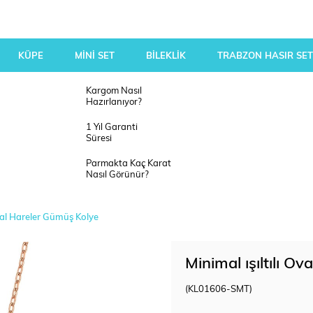
KÜPE
MİNİ SET
BİLEKLİK
TRABZON HASIR SET
Kargom Nasıl
Hazırlanıyor?
1 Yıl Garanti
Süresi
Parmakta Kaç Karat
Nasıl Görünür?
Oval Hareler Gümüş Kolye
Minimal ışıltılı O
(KL01606-SMT)