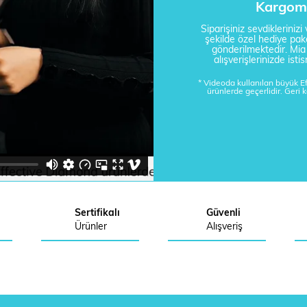
Kargom 
Siparişiniz sevdikleriniz
şekilde özel hediye pake
gönderilmektedir. Mi
alışverişlerinizde is
* Videoda kullanılan büyük 
ürünlerde geçerlidir. Geri 
Sertifikalı
Güvenli
Ürünler
Alışveriş