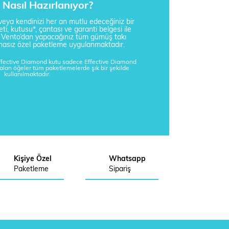
Nasıl Hazırlanıyor?
i veya kendinizi her an mutlu edeceğiniz bir
ti, kutusu*, çantası ve garanti belgesi ile
a Vento’dan yapacağınız tüm gümüş takı
tisnasız özel paketleme uygulanmaktadır.
Effective Diamond kutu sadece Effective Diamond
kalan öğeler tüm paketlemelerde şık bir şekilde
kullanılmaktadır.
Kişiye Özel
Whatsapp
Paketleme
Sipariş