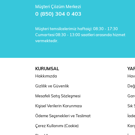
Müşteri Çözüm Merkezi
0 (850) 304 0 403
Müşteri temsilcelerimiz haftaiçi: 08:30 - 17:30
Cumartesi 08:30 - 13:00 saatleri arasında hizmet
vermektedir.
KURUMSAL
YA
Hakkımızda
Hav
Gizlilik ve Güvenlik
Deği
Mesafeli Satış Sözleşmesi
Gara
Kişisel Verilerin Korunması
Sık 
Ödeme Seçenekleri ve Teslimat
İad
Çerez Kullanımı (Cookie)
Kar