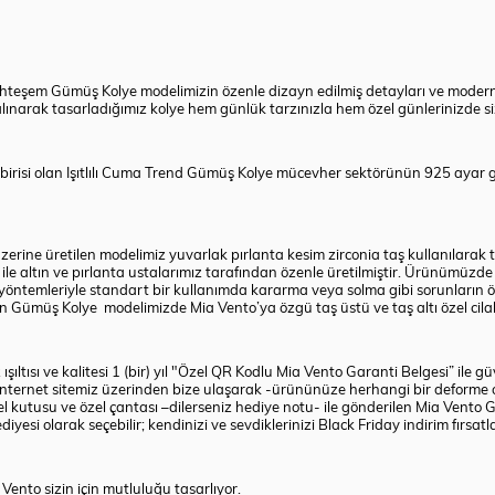
eşem Gümüş Kolye modelimizin özenle dizayn edilmiş detayları ve modern tasa
lınarak tasarladığımız kolye hem günlük tarzınızla hem özel günlerinizde siz
en birisi olan Işıtlılı Cuma Trend Gümüş Kolye mücevher sektörünün 925 aya
rine üretilen modelimiz yuvarlak pırlanta kesim
zirconia taş
kullanılarak 
le altın ve pırlanta ustalarımız tarafından özenle üretilmiştir. Ürünümüzd
ma yöntemleriyle standart bir kullanımda kararma veya solma gibi sorunların
 için Gümüş Kolye modelimizde Mia Vento’ya özgü taş üstü ve taş altı özel ci
ltısı ve kalitesi 1 (bir) yıl "Özel QR Kodlu Mia Vento Garanti Belgesi” ile g
internet sitemiz üzerinden bize ulaşarak -ürününüze herhangi bir deforme 
zel kutusu ve özel çantası –dilerseniz hediye notu- ile gönderilen Mia Ven
esi olarak seçebilir; kendinizi ve sevdiklerinizi
Black Friday
indirim fırsatl
a Vento sizin için mutluluğu tasarlıyor.