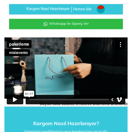
Kargom Nasıl Hazırlanıyor
Hemen İzle
Whatsapp ile Sipariş Ver
Kargom Nasıl Hazırlanıyor?
Siparişiniz sevdiklerinizi veya kendinizi her an mutlu