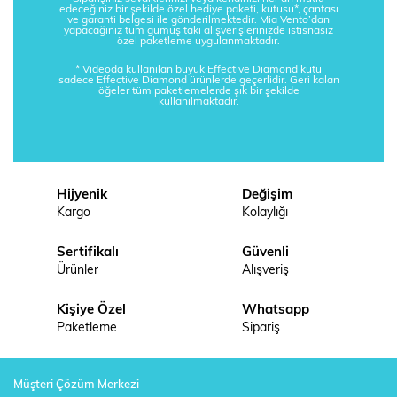
edeceğiniz bir şekilde özel hediye paketi, kutusu*, çantası
ve garanti belgesi ile gönderilmektedir. Mia Vento’dan
yapacağınız tüm gümüş takı alışverişlerinizde istisnasız
özel paketleme uygulanmaktadır.
* Videoda kullanılan büyük Effective Diamond kutu
sadece Effective Diamond ürünlerde geçerlidir. Geri kalan
öğeler tüm paketlemelerde şık bir şekilde
kullanılmaktadır.
Hijyenik
Değişim
Kargo
Kolaylığı
Sertifikalı
Güvenli
Ürünler
Alışveriş
Kişiye Özel
Whatsapp
Paketleme
Sipariş
Müşteri Çözüm Merkezi