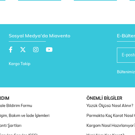
Sosyal Medya'da Miavento
E-Bülte
Kargo Takip
Bültenimize
RDIM
ÖNEMLİ BİLGİLER
ale Bildirim Formu
Yüzük Ölçüsü Nasıl Alınır?
şim, Bakım ve İade İşlemleri
Parmakta Kaç Karat Nasıl
nti Şartları
Kargom Nasıl Hazırlanıyor