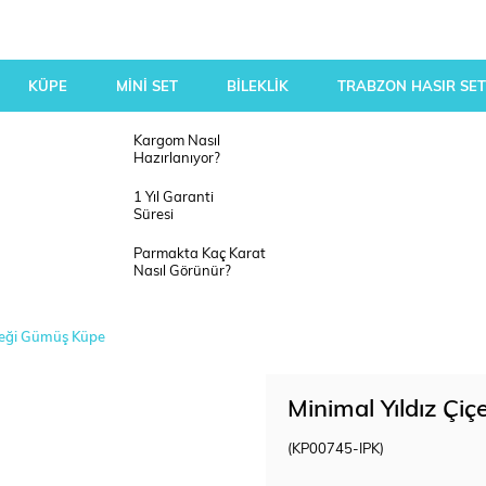
KÜPE
MİNİ SET
BİLEKLİK
TRABZON HASIR SET
Kargom Nasıl
Hazırlanıyor?
1 Yıl Garanti
Süresi
Parmakta Kaç Karat
Nasıl Görünür?
içeği Gümüş Küpe
Minimal Yıldız Çi
(KP00745-IPK)