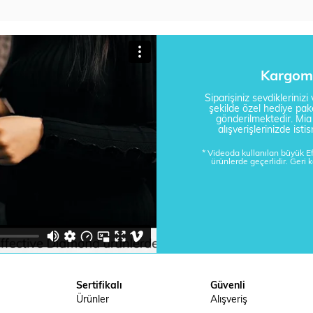
Kargom 
Siparişiniz sevdikleriniz
şekilde özel hediye pake
gönderilmektedir. Mi
alışverişlerinizde is
* Videoda kullanılan büyük 
ürünlerde geçerlidir. Geri 
Sertifikalı
Güvenli
Ürünler
Alışveriş