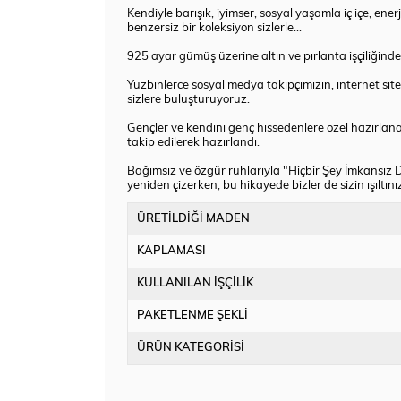
Kendiyle barışık, iyimser, sosyal yaşamla iç içe, ene
benzersiz bir koleksiyon sizlerle…
925 ayar gümüş üzerine altın ve pırlanta işçiliğinde t
Yüzbinlerce sosyal medya takipçimizin, internet si
sizlere buluşturuyoruz.
Gençler ve kendini genç hissedenlere özel hazırlan
takip edilerek hazırlandı.
Bağımsız ve özgür ruhlarıyla "Hiçbir Şey İmkansız D
yeniden çizerken; bu hikayede bizler de sizin ışıltı
ÜRETİLDİĞİ MADEN
KAPLAMASI
KULLANILAN İŞÇİLİK
PAKETLENME ŞEKLİ
ÜRÜN KATEGORİSİ