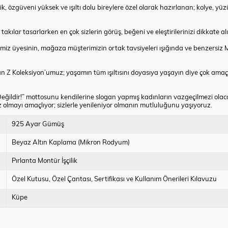
rjik, özgüveni yüksek ve ışıltı dolu bireylere özel olarak hazırlanan; kolye, 
akılar tasarlarken en çok sizlerin görüş, beğeni ve eleştirilerinizi dikkate al
temiz üyesinin, mağaza müşterimizin ortak tavsiyeleri ışığında ve benzersiz
an Z Koleksiyon’umuz; yaşamın tüm ışıltısını doyasıya yaşayın diye çok amaç
eğildir!” mottosunu kendilerine slogan yapmış kadınların vazgeçilmezi olacak
nız olmayı amaçlıyor; sizlerle yenileniyor olmanın mutluluğunu yaşıyoruz.
925 Ayar Gümüş
Beyaz Altın Kaplama (Mikron Rodyum)
Pırlanta Montür İşçilik
Özel Kutusu
Özel Çantası
Sertifikası ve Kullanım Önerileri Kılavuzu
Küpe