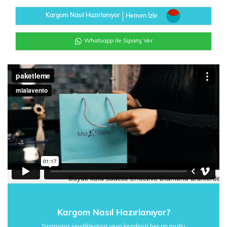
Kargom Nasıl Hazırlanıyor
Hemen İzle
Whatsapp ile Sipariş Ver
Kargom Nasıl Hazırlanıyor?
Siparişiniz sevdiklerinizi veya kendinizi her an mutlu