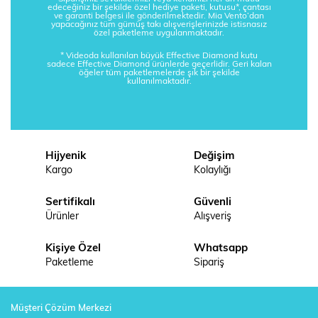
edeceğiniz bir şekilde özel hediye paketi, kutusu*, çantası
ve garanti belgesi ile gönderilmektedir. Mia Vento’dan
yapacağınız tüm gümüş takı alışverişlerinizde istisnasız
özel paketleme uygulanmaktadır.
* Videoda kullanılan büyük Effective Diamond kutu
sadece Effective Diamond ürünlerde geçerlidir. Geri kalan
öğeler tüm paketlemelerde şık bir şekilde
kullanılmaktadır.
Hijyenik
Değişim
Kargo
Kolaylığı
Sertifikalı
Güvenli
Ürünler
Alışveriş
Kişiye Özel
Whatsapp
Paketleme
Sipariş
Müşteri Çözüm Merkezi