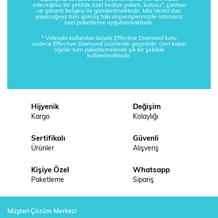
edeceğiniz bir şekilde özel hediye paketi, kutusu*, çantası
ve garanti belgesi ile gönderilmektedir. Mia Vento’dan
yapacağınız tüm gümüş takı alışverişlerinizde istisnasız
özel paketleme uygulanmaktadır.
* Videoda kullanılan büyük Effective Diamond kutu
sadece Effective Diamond ürünlerde geçerlidir. Geri kalan
öğeler tüm paketlemelerde şık bir şekilde
kullanılmaktadır.
Hijyenik
Değişim
Kargo
Kolaylığı
Sertifikalı
Güvenli
Ürünler
Alışveriş
Kişiye Özel
Whatsapp
Paketleme
Sipariş
Müşteri Çözüm Merkezi