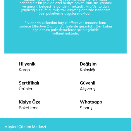
edeceğiniz bir şekilde özel hediye paketi, kutusu*, çantası
ve garanti belgesi ile gönderilmektedir. Mia Vento’dan
yapacağınız tüm gümüş takı alışverişlerinizde istisnasız
özel paketleme uygulanmaktadır.
* Videoda kullanılan büyük Effective Diamond kutu
sadece Effective Diamond ürünlerde geçerlidir. Geri kalan
öğeler tüm paketlemelerde şık bir şekilde
kullanılmaktadır.
Hijyenik
Değişim
Kargo
Kolaylığı
Sertifikalı
Güvenli
Ürünler
Alışveriş
Kişiye Özel
Whatsapp
Paketleme
Sipariş
Müşteri Çözüm Merkezi