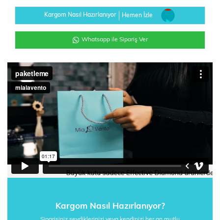
Kargom Nasıl Hazırlanıyor
Hemen İzle
Whatsapp ile Sipariş Ver
Kargom Nasıl Hazırlanıyor?
Siparişiniz sevdiklerinizi veya kendinizi her an mutlu