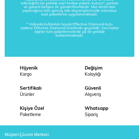
edeceğiniz bir şekilde özel hediye paketi, kutusu*, çantası
ve garanti belgesi ile gönderilmektedir. Mia Vento’dan
yapacağınız tüm gümüş takı alışverişlerinizde istisnasız
özel paketleme uygulanmaktadır.
* Videoda kullanılan büyük Effective Diamond kutu
sadece Effective Diamond ürünlerde geçerlidir. Geri kalan
öğeler tüm paketlemelerde şık bir şekilde
kullanılmaktadır.
Hijyenik
Değişim
Kargo
Kolaylığı
Sertifikalı
Güvenli
Ürünler
Alışveriş
Kişiye Özel
Whatsapp
Paketleme
Sipariş
Müşteri Çözüm Merkezi