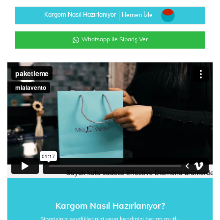
Kargom Nasıl Hazırlanıyor
Hemen İzle
Whatsapp ile Sipariş Ver
Kargom Nasıl Hazırlanıyor?
Siparişiniz sevdiklerinizi veya kendinizi her an mutlu