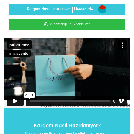
Kargom Nasıl Hazırlanıyor
Hemen İzle
Whatsapp ile Sipariş Ver
Kargom Nasıl Hazırlanıyor?
Siparişiniz sevdiklerinizi veya kendinizi her an mutlu