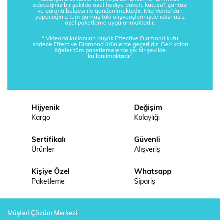
edeceğiniz bir şekilde özel hediye paketi, kutusu*, çantası
ve garanti belgesi ile gönderilmektedir. Mia Vento’dan
yapacağınız tüm gümüş takı alışverişlerinizde istisnasız
özel paketleme uygulanmaktadır.
* Videoda kullanılan büyük Effective Diamond kutu
sadece Effective Diamond ürünlerde geçerlidir. Geri kalan
öğeler tüm paketlemelerde şık bir şekilde
kullanılmaktadır.
Hijyenik
Değişim
Kargo
Kolaylığı
Sertifikalı
Güvenli
Ürünler
Alışveriş
Kişiye Özel
Whatsapp
Paketleme
Sipariş
Müşteri Çözüm Merkezi