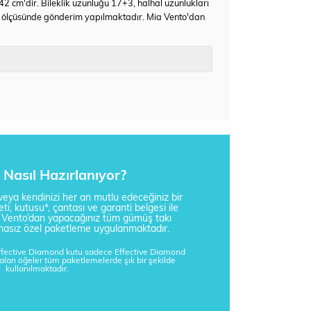
 42 cm'dir. Bileklik uzunluğu 17+3, halhal uzunlukları
k ölçüsünde gönderim yapılmaktadır. Mia Vento'dan
Nasıl Hazırlanıyor?
i veya kendinizi her an mutlu edeceğiniz bir
ti, kutusu*, çantası ve garanti belgesi ile
a Vento’dan yapacağınız tüm gümüş takı
tisnasız özel paketleme uygulanmaktadır.
Effective Diamond kutu sadece Effective Diamond
kalan öğeler tüm paketlemelerde şık bir şekilde
kullanılmaktadır.