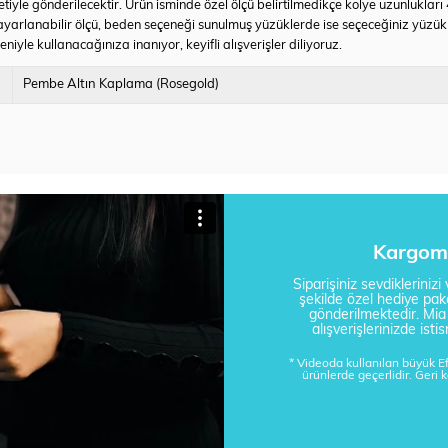
tiyle gönderilecektir. Ürün isminde özel ölçü belirtilmedikçe kolye uzunlukları
yarlanabilir ölçü, beden seçeneği sunulmuş yüzüklerde ise seçeceğiniz yüzü
iyle kullanacağınıza inanıyor, keyifli alışverişler diliyoruz.
Pembe Altın Kaplama (Rosegold)
Kargom 
Siparişiniz sevdikleriniz
şekilde özel hediye pake
gönderilmektedir. Mi
alışverişlerinizde is
* Videoda kullanılan büyük 
ürünlerde geçerlidir. Geri 