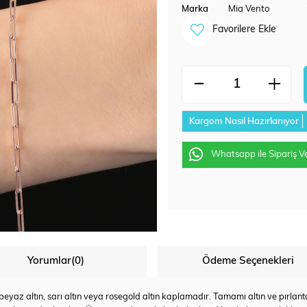
Marka
Mia Vento
Favorilere Ekle
Kargom Nasıl Hazırlanıyor
Whatsapp ile Sipariş V
Yorumlar
(0)
Ödeme Seçenekleri
az altın, sarı altın veya rosegold altın kaplamadır. Tamamı altın ve pırlanta u