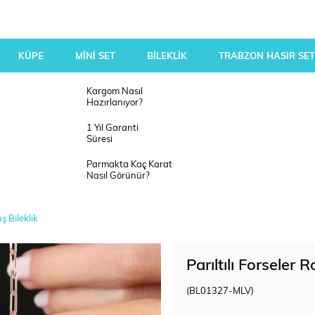
KÜPE
MİNİ SET
BİLEKLİK
TRABZON HASIR SET
Kargom Nasıl
Hazırlanıyor?
1 Yıl Garanti
Süresi
Parmakta Kaç Karat
Nasıl Görünür?
ş Bileklik
Parıltılı Forseler
(BL01327-MLV)