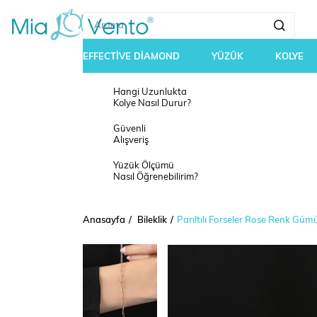
EFFECTİVE DİAMOND
YÜZÜK
KOLYE
Hangi Uzunlukta
Kolye Nasıl Durur?
Güvenli
Alışveriş
Yüzük Ölçümü
Nasıl Öğrenebilirim?
Anasayfa
Bileklik
Parıltılı Forseler Rose Renk Gümü