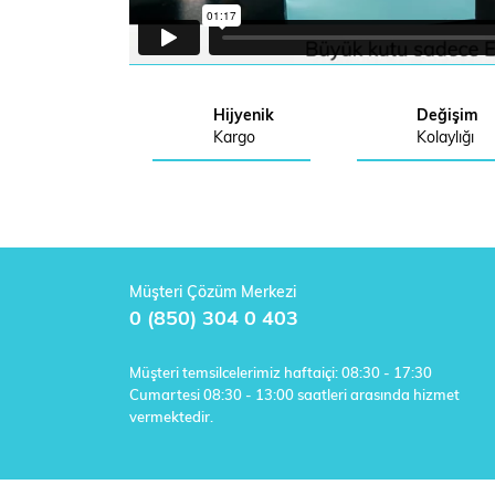
Hijyenik
Değişim
Kargo
Kolaylığı
Müşteri Çözüm Merkezi
0 (850) 304 0 403
Müşteri temsilcelerimiz haftaiçi: 08:30 - 17:30
Cumartesi 08:30 - 13:00 saatleri arasında hizmet
vermektedir.