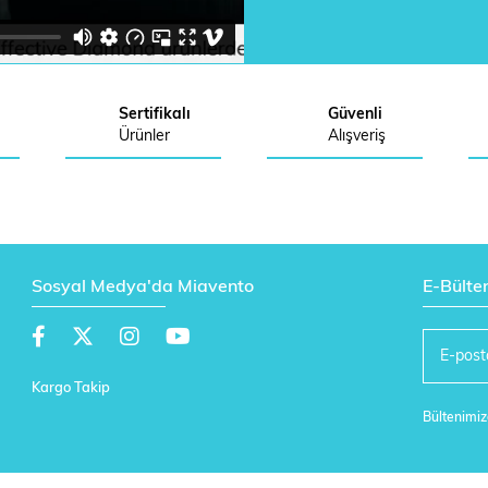
Sertifikalı
Güvenli
Ürünler
Alışveriş
Sosyal Medya'da Miavento
E-Bülte
Kargo Takip
Bültenimize