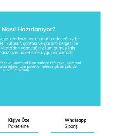
Nasıl Hazırlanıyor?
i veya kendinizi her an mutlu edeceğiniz bir
ti, kutusu*, çantası ve garanti belgesi ile
a Vento’dan yapacağınız tüm gümüş takı
tisnasız özel paketleme uygulanmaktadır.
Effective Diamond kutu sadece Effective Diamond
kalan öğeler tüm paketlemelerde şık bir şekilde
kullanılmaktadır.
Kişiye Özel
Whatsapp
Paketleme
Sipariş