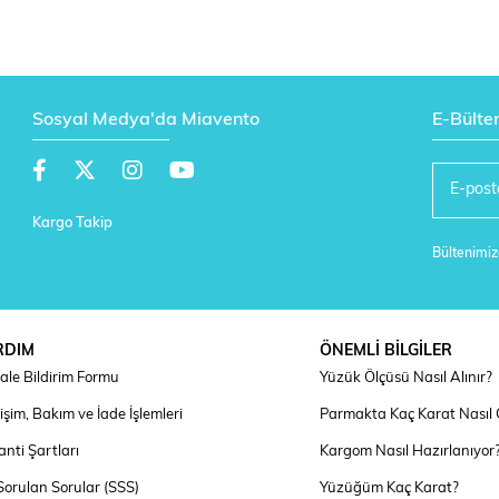
Sosyal Medya'da Miavento
E-Bülte
Kargo Takip
Bültenimize
RDIM
ÖNEMLİ BİLGİLER
ale Bildirim Formu
Yüzük Ölçüsü Nasıl Alınır?
şim, Bakım ve İade İşlemleri
Parmakta Kaç Karat Nasıl
nti Şartları
Kargom Nasıl Hazırlanıyor
Sorulan Sorular (SSS)
Yüzüğüm Kaç Karat?