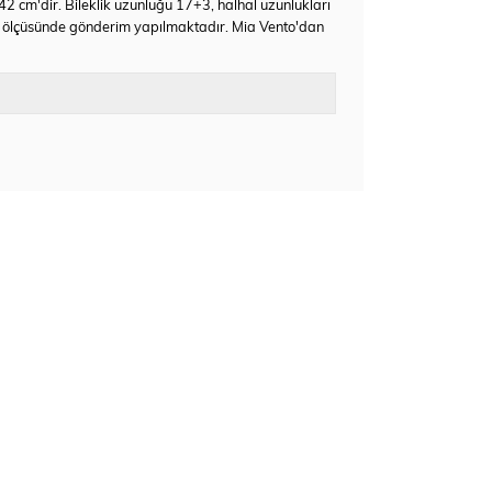
 42 cm'dir. Bileklik uzunluğu 17+3, halhal uzunlukları
k ölçüsünde gönderim yapılmaktadır. Mia Vento'dan