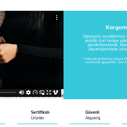
Kargom 
Siparişiniz sevdikleriniz
şekilde özel hediye pake
gönderilmektedir. Mi
alışverişlerinizde is
* Videoda kullanılan büyük 
ürünlerde geçerlidir. Geri 
Sertifikalı
Güvenli
Ürünler
Alışveriş