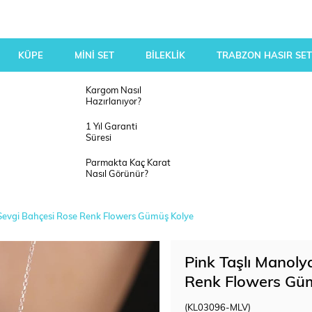
KÜPE
MİNİ SET
BİLEKLİK
TRABZON HASIR SET
Kargom Nasıl
Hazırlanıyor?
1 Yıl Garanti
Süresi
Parmakta Kaç Karat
Nasıl Görünür?
 Sevgi Bahçesi Rose Renk Flowers Gümüş Kolye
Pink Taşlı Manoly
Renk Flowers Gü
(KL03096-MLV)