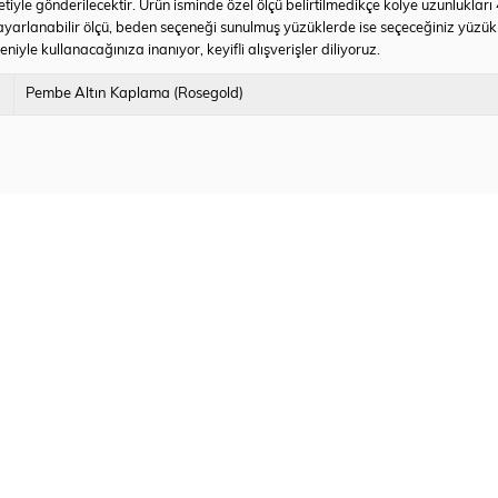
tiyle gönderilecektir. Ürün isminde özel ölçü belirtilmedikçe kolye uzunlukları
yarlanabilir ölçü, beden seçeneği sunulmuş yüzüklerde ise seçeceğiniz yüzü
iyle kullanacağınıza inanıyor, keyifli alışverişler diliyoruz.
Pembe Altın Kaplama (Rosegold)