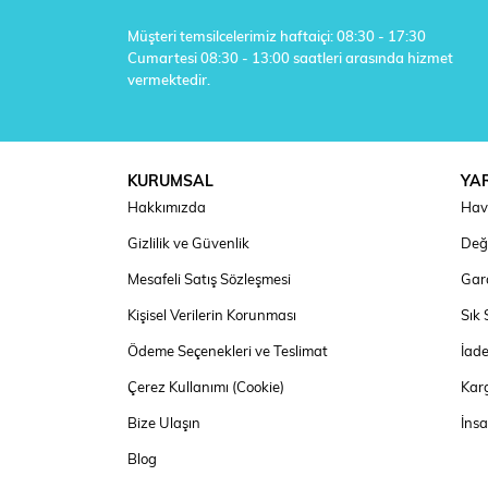
Müşteri temsilcelerimiz haftaiçi: 08:30 - 17:30
Cumartesi 08:30 - 13:00 saatleri arasında hizmet
vermektedir.
KURUMSAL
YA
Hakkımızda
Hav
Gizlilik ve Güvenlik
Deği
Mesafeli Satış Sözleşmesi
Gara
Kişisel Verilerin Korunması
Sık 
Ödeme Seçenekleri ve Teslimat
İad
Çerez Kullanımı (Cookie)
Kar
Bize Ulaşın
İns
Blog