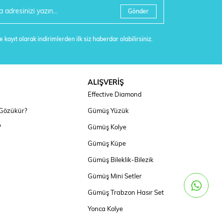
Gönder
 kayıt olarak indirimlerden ilk siz haberdar olabilirsiniz.
ALIŞVERİŞ
Effective Diamond
 Gözükür?
Gümüş Yüzük
?
Gümüş Kolye
Gümüş Küpe
Gümüş Bileklik-Bilezik
Gümüş Mini Setler
Gümüş Trabzon Hasır Set
Yonca Kolye