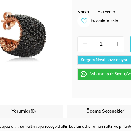
Marka
Mia Vento
Favorilere Ekle
Kargom Nasıl Hazırlanıyor
Whatsapp ile Sipariş V
Yorumlar
(0)
Ödeme Seçenekleri
az altın, sarı altın veya rosegold altın kaplamadır. Tamamı altın ve pırlanta u