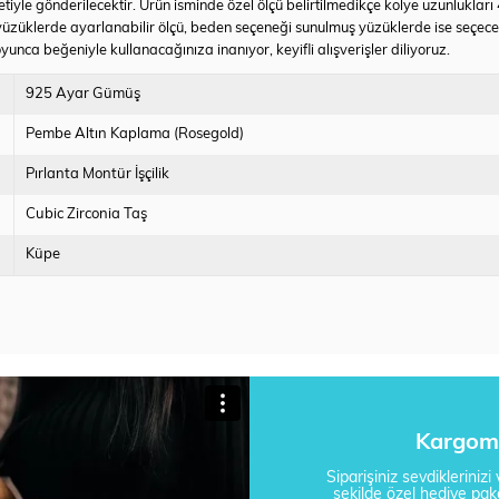
tiyle gönderilecektir. Ürün isminde özel ölçü belirtilmedikçe kolye uzunlukları
yüzüklerde ayarlanabilir ölçü, beden seçeneği sunulmuş yüzüklerde ise seçec
yunca beğeniyle kullanacağınıza inanıyor, keyifli alışverişler diliyoruz.
925 Ayar Gümüş
Pembe Altın Kaplama (Rosegold)
Pırlanta Montür İşçilik
Cubic Zirconia Taş
Küpe
Kargom 
Siparişiniz sevdikleriniz
şekilde özel hediye pake