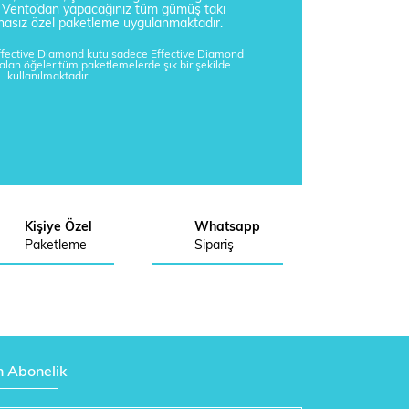
a Vento’dan yapacağınız tüm gümüş takı
tisnasız özel paketleme uygulanmaktadır.
Effective Diamond kutu sadece Effective Diamond
kalan öğeler tüm paketlemelerde şık bir şekilde
kullanılmaktadır.
Kişiye Özel
Whatsapp
Paketleme
Sipariş
n Abonelik