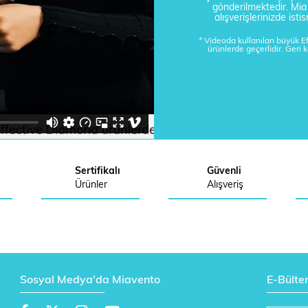
gönderilmektedir. Mi
alışverişlerinizde is
* Videoda kullanılan büyük 
ürünlerde geçerlidir. Geri 
Sertifikalı
Güvenli
Ürünler
Alışveriş
Sosyal Medya'da Miavento
E-Bülte