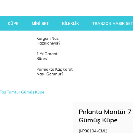
KÜPE
MİNİ SET
BİLEKLİK
TRABZON HASIR SET
Kargom Nasıl
Hazırlanıyor?
1 Yıl Garanti
Süresi
Parmakta Kaç Karat
Nasıl Görünür?
h Taş Tamtur Gümüş Küpe
Pırlanta Montür 7
Gümüş Küpe
(KP00104-CML)