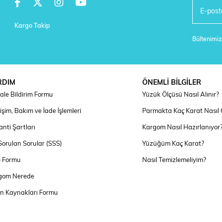
Kargo Takip
Bültenimize
RDIM
ÖNEMLİ BİLGİLER
ale Bildirim Formu
Yüzük Ölçüsü Nasıl Alınır?
şim, Bakım ve İade İşlemleri
Parmakta Kaç Karat Nasıl
nti Şartları
Kargom Nasıl Hazırlanıyor
Sorulan Sorular (SSS)
Yüzüğüm Kaç Karat?
e Formu
Nasıl Temizlemeliyim?
gom Nerede
an Kaynakları Formu