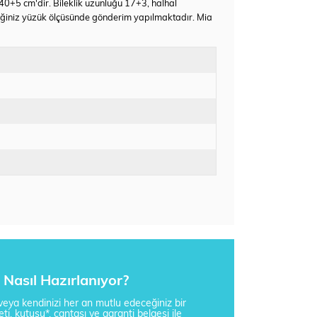
 40+5 cm'dir. Bileklik uzunluğu 17+3, halhal
eğiniz yüzük ölçüsünde gönderim yapılmaktadır. Mia
Nasıl Hazırlanıyor?
i veya kendinizi her an mutlu edeceğiniz bir
ti, kutusu*, çantası ve garanti belgesi ile