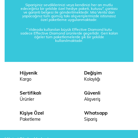
Siparişiniz sevdiklerinizi veya kendinizi her an mutlu
edeceğiniz bir şekilde özel hediye paketi, kutusu*, çantası
ve garanti belgesi ile gönderilmektedir. Mia Vento’dan
yapacağınız tüm gümüş takı alışverişlerinizde istisnasız
özel paketleme uygulanmaktadır.
* Videoda kullanılan büyük Effective Diamond kutu
sadece Effective Diamond ürünlerde geçerlidir. Geri kalan
öğeler tüm paketlemelerde şık bir şekilde
kullanılmaktadır.
Hijyenik
Değişim
Kargo
Kolaylığı
Sertifikalı
Güvenli
Ürünler
Alışveriş
Kişiye Özel
Whatsapp
Paketleme
Sipariş