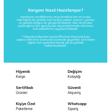
Kargom Nasıl Hazırlanıyor?
Siparişiniz sevdiklerinizi veya kendinizi her an mutlu
edeceğiniz bir şekilde özel hediye paketi, kutusu*, çantası
ve garanti belgesi ile gönderilmektedir. Mia Vento’dan
yapacağınız tüm gümüş takı alışverişlerinizde istisnasız
özel paketleme uygulanmaktadır.
* Videoda kullanılan büyük Effective Diamond kutu
sadece Effective Diamond ürünlerde geçerlidir. Geri kalan
öğeler tüm paketlemelerde şık bir şekilde
kullanılmaktadır.
Hijyenik
Değişim
Kargo
Kolaylığı
Sertifikalı
Güvenli
Ürünler
Alışveriş
Kişiye Özel
Whatsapp
Paketleme
Sipariş