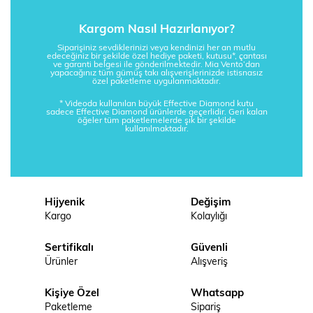
Kargom Nasıl Hazırlanıyor?
Siparişiniz sevdiklerinizi veya kendinizi her an mutlu
edeceğiniz bir şekilde özel hediye paketi, kutusu*, çantası
ve garanti belgesi ile gönderilmektedir. Mia Vento’dan
yapacağınız tüm gümüş takı alışverişlerinizde istisnasız
özel paketleme uygulanmaktadır.
* Videoda kullanılan büyük Effective Diamond kutu
sadece Effective Diamond ürünlerde geçerlidir. Geri kalan
öğeler tüm paketlemelerde şık bir şekilde
kullanılmaktadır.
Hijyenik
Değişim
Kargo
Kolaylığı
Sertifikalı
Güvenli
Ürünler
Alışveriş
Kişiye Özel
Whatsapp
Paketleme
Sipariş