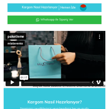
Kargom Nasıl Hazırlanıyor
Hemen İzle
Whatsapp ile Sipariş Ver
Kargom Nasıl Hazırlanıyor?
Siparişiniz sevdiklerinizi veya kendinizi her an mutlu