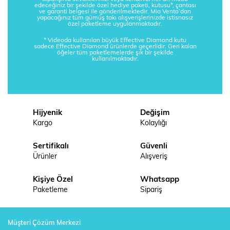
edeceğiniz bir şekilde özel hediye paketi, kutusu*, çantası
ve garanti belgesi ile gönderilmektedir. Mia Vento’dan
yapacağınız tüm gümüş takı alışverişlerinizde istisnasız
özel paketleme uygulanmaktadır.
* Videoda kullanılan büyük Effective Diamond kutu
sadece Effective Diamond ürünlerde geçerlidir. Geri kalan
öğeler tüm paketlemelerde şık bir şekilde
kullanılmaktadır.
Hijyenik
Değişim
Kargo
Kolaylığı
Sertifikalı
Güvenli
Ürünler
Alışveriş
Kişiye Özel
Whatsapp
Paketleme
Sipariş
Müşteri Çözüm Merkezi