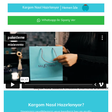
Kargom Nasıl Hazırlanıyor
Hemen İzle
Whatsapp ile Sipariş Ver
Kargom Nasıl Hazırlanıyor?
Siparişiniz sevdiklerinizi veya kendinizi her an mutlu