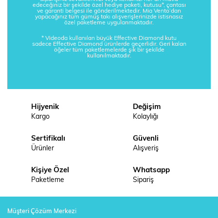
edeceğiniz bir şekilde özel hediye paketi, kutusu*, çantası
ve garanti belgesi ile gönderilmektedir. Mia Vento’dan
yapacağınız tüm gümüş takı alışverişlerinizde istisnasız
özel paketleme uygulanmaktadır.
* Videoda kullanılan büyük Effective Diamond kutu
sadece Effective Diamond ürünlerde geçerlidir. Geri kalan
öğeler tüm paketlemelerde şık bir şekilde
kullanılmaktadır.
Hijyenik
Değişim
Kargo
Kolaylığı
Sertifikalı
Güvenli
Ürünler
Alışveriş
Kişiye Özel
Whatsapp
Paketleme
Sipariş
Müşteri Çözüm Merkezi