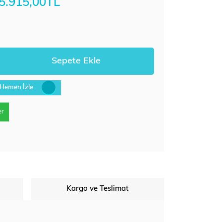
5.915,00TL
Hemen İzle
er
Kargo ve Teslimat