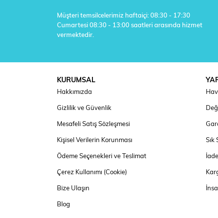
Müşteri temsilcelerimiz haftaiçi: 08:30 - 17:30
Cumartesi 08:30 - 13:00 saatleri arasında hizmet
vermektedir.
KURUMSAL
YA
Hakkımızda
Hav
Gizlilik ve Güvenlik
Deği
Mesafeli Satış Sözleşmesi
Gara
Kişisel Verilerin Korunması
Sık 
Ödeme Seçenekleri ve Teslimat
İad
Çerez Kullanımı (Cookie)
Kar
Bize Ulaşın
İns
Blog