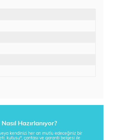
Nasıl Hazırlanıyor?
i veya kendinizi her an mutlu edeceğiniz bir
ti, kutusu*, çantası ve garanti belgesi ile