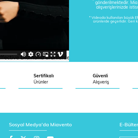
gönderilmektedir. Mi
alışverişlerinizde is
* Videoda kullanılan büyük 
ürünlerde geçerlidir. Geri 
Sertifikalı
Güvenli
Ürünler
Alışveriş
Sosyal Medya'da Miavento
E-Bülte