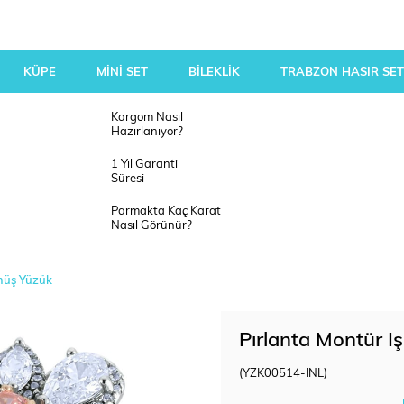
KÜPE
MİNİ SET
BİLEKLİK
TRABZON HASIR SET
Kargom Nasıl
Hazırlanıyor?
1 Yıl Garanti
Süresi
Parmakta Kaç Karat
Nasıl Görünür?
ümüş Yüzük
Pırlanta Montür I
(YZK00514-INL)