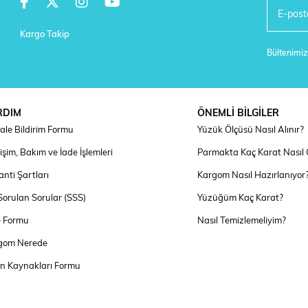
Kargo Takip
Bültenimize
RDIM
ÖNEMLİ BİLGİLER
ale Bildirim Formu
Yüzük Ölçüsü Nasıl Alınır?
şim, Bakım ve İade İşlemleri
Parmakta Kaç Karat Nasıl
nti Şartları
Kargom Nasıl Hazırlanıyor
Sorulan Sorular (SSS)
Yüzüğüm Kaç Karat?
e Formu
Nasıl Temizlemeliyim?
gom Nerede
an Kaynakları Formu