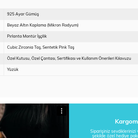
925 Ayar Gümüş
Beyaz Altın Kaplama (Mikron Rodyum)
Pırlanta Montür İşçilik
Cubic Zirconia Taş
Sentetik Pink Taş
Özel Kutusu
Özel Çantası
Sertifikası ve Kullanım Önerileri Kılavuzu
Yüzük
Kargom 
Siparişiniz sevdikleriniz
şekilde özel hediye pake