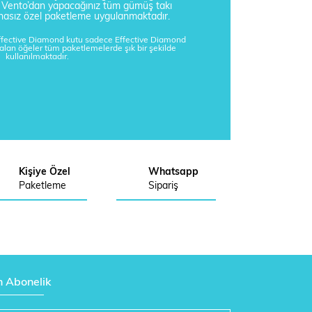
a Vento’dan yapacağınız tüm gümüş takı
tisnasız özel paketleme uygulanmaktadır.
Effective Diamond kutu sadece Effective Diamond
kalan öğeler tüm paketlemelerde şık bir şekilde
kullanılmaktadır.
Kişiye Özel
Whatsapp
Paketleme
Sipariş
n Abonelik