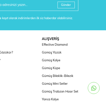
Gönder
 kayıt olarak indirimlerden ilk siz haberdar olabilirsiniz.
ALIŞVERİŞ
Effective Diamond
 Gözükür?
Gümüş Yüzük
?
Gümüş Kolye
Gümüş Küpe
Gümüş Bileklik-Bilezik
Gümüş Mini Setler
Gümüş Trabzon Hasır Set
Yonca Kolye