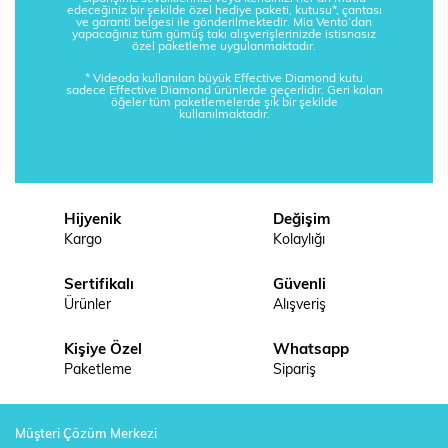
edeceğiniz bir şekilde özel hediye paketi, kutusu*, çantası
ve garanti belgesi ile gönderilmektedir. Mia Vento’dan
yapacağınız tüm gümüş takı alışverişlerinizde istisnasız
özel paketleme uygulanmaktadır.
* Videoda kullanılan büyük Effective Diamond kutu
sadece Effective Diamond ürünlerde geçerlidir. Geri kalan
öğeler tüm paketlemelerde şık bir şekilde
kullanılmaktadır.
Hijyenik
Değişim
Kargo
Kolaylığı
Sertifikalı
Güvenli
Ürünler
Alışveriş
Kişiye Özel
Whatsapp
Paketleme
Sipariş
Müşteri Çözüm Merkezi