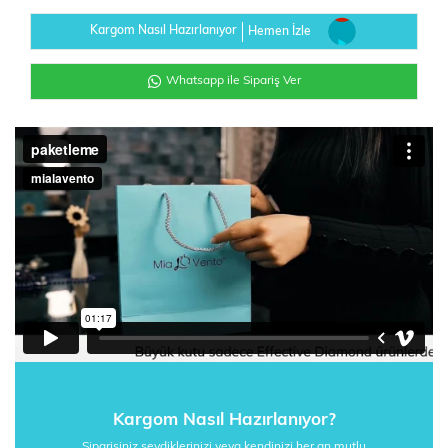
Kargom Nasıl Hazırlanıyor
Hemen İzle
Whatsapp ile Sipariş Ver
Kargom Nasıl Hazırlanıyor?
Siparişiniz sevdiklerinizi veya kendinizi her an mutlu