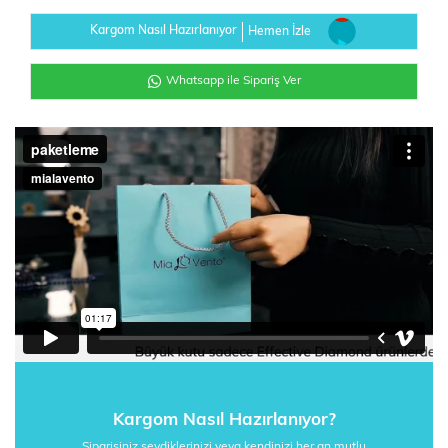
Kargom Nasıl Hazırlanıyor
Hemen İzle
Whatsapp ile Sipariş Ver
Kargom Nasıl Hazırlanıyor?
Siparişiniz sevdiklerinizi veya kendinizi her an mutlu