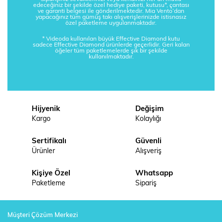
edeceğiniz bir şekilde özel hediye paketi, kutusu*, çantası
ve garanti belgesi ile gönderilmektedir. Mia Vento’dan
yapacağınız tüm gümüş takı alışverişlerinizde istisnasız
özel paketleme uygulanmaktadır.
* Videoda kullanılan büyük Effective Diamond kutu
sadece Effective Diamond ürünlerde geçerlidir. Geri kalan
öğeler tüm paketlemelerde şık bir şekilde
kullanılmaktadır.
Hijyenik
Değişim
Kargo
Kolaylığı
Sertifikalı
Güvenli
Ürünler
Alışveriş
Kişiye Özel
Whatsapp
Paketleme
Sipariş
Müşteri Çözüm Merkezi