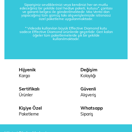
Siparişiniz sevdiklerinizi veya kendinizi her an mutlu
edeceğiniz bir şekilde özel hediye paketi, kutusu*, çantası
ve garanti belgesi ile gönderilmektedir. Mia Vento’dan
yapacağınız tüm gümüş takı alışverişlerinizde istisnasız
özel paketleme uygulanmaktadır.
* Videoda kullanılan büyük Effective Diamond kutu
sadece Effective Diamond ürünlerde geçerlidir. Geri kalan
öğeler tüm paketlemelerde şık bir şekilde
kullanılmaktadır.
Hijyenik
Değişim
Kargo
Kolaylığı
Sertifikalı
Güvenli
Ürünler
Alışveriş
Kişiye Özel
Whatsapp
Paketleme
Sipariş