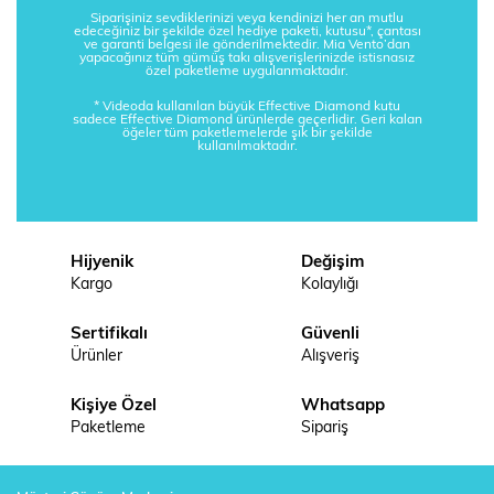
Siparişiniz sevdiklerinizi veya kendinizi her an mutlu
edeceğiniz bir şekilde özel hediye paketi, kutusu*, çantası
ve garanti belgesi ile gönderilmektedir. Mia Vento’dan
yapacağınız tüm gümüş takı alışverişlerinizde istisnasız
özel paketleme uygulanmaktadır.
* Videoda kullanılan büyük Effective Diamond kutu
sadece Effective Diamond ürünlerde geçerlidir. Geri kalan
öğeler tüm paketlemelerde şık bir şekilde
kullanılmaktadır.
Hijyenik
Değişim
Kargo
Kolaylığı
Sertifikalı
Güvenli
Ürünler
Alışveriş
Kişiye Özel
Whatsapp
Paketleme
Sipariş