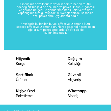
Siparişiniz sevdiklerinizi veya kendinizi her an mutlu
edeceğiniz bir şekilde özel hediye paketi, kutusu*, çantası
ve garanti belgesi ile gönderilmektedir. Mia Vento’dan
yapacağınız tüm gümüş takı alışverişlerinizde istisnasız
özel paketleme uygulanmaktadır.
* Videoda kullanılan büyük Effective Diamond kutu
sadece Effective Diamond ürünlerde geçerlidir. Geri kalan
öğeler tüm paketlemelerde şık bir şekilde
kullanılmaktadır.
Hijyenik
Değişim
Kargo
Kolaylığı
Sertifikalı
Güvenli
Ürünler
Alışveriş
Kişiye Özel
Whatsapp
Paketleme
Sipariş