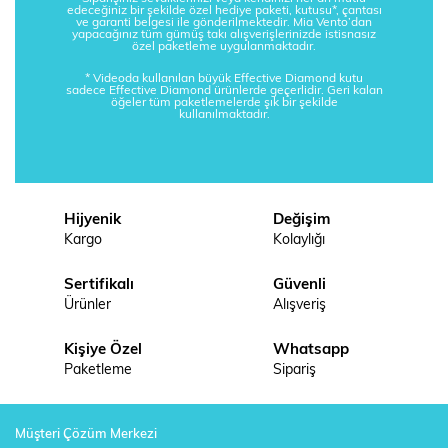
edeceğiniz bir şekilde özel hediye paketi, kutusu*, çantası
ve garanti belgesi ile gönderilmektedir. Mia Vento’dan
yapacağınız tüm gümüş takı alışverişlerinizde istisnasız
özel paketleme uygulanmaktadır.
* Videoda kullanılan büyük Effective Diamond kutu
sadece Effective Diamond ürünlerde geçerlidir. Geri kalan
öğeler tüm paketlemelerde şık bir şekilde
kullanılmaktadır.
Hijyenik
Değişim
Kargo
Kolaylığı
Sertifikalı
Güvenli
Ürünler
Alışveriş
Kişiye Özel
Whatsapp
Paketleme
Sipariş
Müşteri Çözüm Merkezi