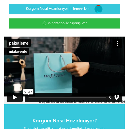
Kargom Nasıl Hazırlanıyor
Hemen İzle
Whatsapp ile Sipariş Ver
Kargom Nasıl Hazırlanıyor?
Siparişiniz sevdiklerinizi veya kendinizi her an mutlu