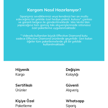
Kargom Nasıl Hazırlanıyor?
Siparişiniz sevdiklerinizi veya kendinizi her an mutlu
edeceğiniz bir şekilde özel hediye paketi, kutusu*, çantası
ve garanti belgesi ile gönderilmektedir. Mia Vento’dan
yapacağınız tüm gümüş takı alışverişlerinizde istisnasız
özel paketleme uygulanmaktadır.
* Videoda kullanılan büyük Effective Diamond kutu
sadece Effective Diamond ürünlerde geçerlidir. Geri kalan
öğeler tüm paketlemelerde şık bir şekilde
kullanılmaktadır.
Hijyenik
Değişim
Kargo
Kolaylığı
Sertifikalı
Güvenli
Ürünler
Alışveriş
Kişiye Özel
Whatsapp
Paketleme
Sipariş