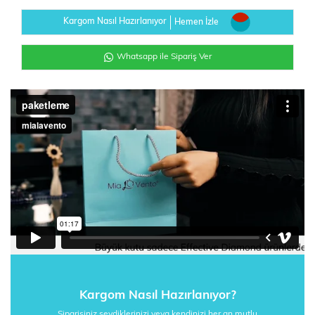
Kargom Nasıl Hazırlanıyor
Hemen İzle
Whatsapp ile Sipariş Ver
Kargom Nasıl Hazırlanıyor?
Siparişiniz sevdiklerinizi veya kendinizi her an mutlu