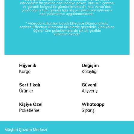
edeceğiniz bir şekilde özel hediye paketi, kutusu*, çantası
ve garanti belgesi ile gönderilmektedir. Mia Vento’dan
yapacağınız tüm gümüş takı alışverişlerinizde istisnasız
özel paketleme uygulanmaktadır.
* Videoda kullanılan büyük Effective Diamond kutu
sadece Effective Diamond ürünlerde geçerlidir. Geri kalan
öğeler tüm paketlemelerde şık bir şekilde
kullanılmaktadır.
Hijyenik
Değişim
Kargo
Kolaylığı
Sertifikalı
Güvenli
Ürünler
Alışveriş
Kişiye Özel
Whatsapp
Paketleme
Sipariş
Müşteri Çözüm Merkezi