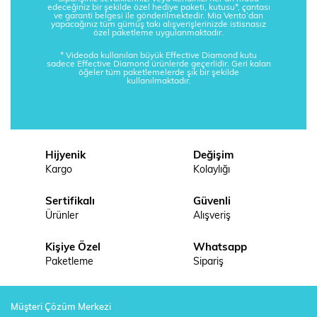
edeceğiniz bir şekilde özel hediye paketi, kutusu*, çantası
ve garanti belgesi ile gönderilmektedir. Mia Vento’dan
yapacağınız tüm gümüş takı alışverişlerinizde istisnasız
özel paketleme uygulanmaktadır.
* Videoda kullanılan büyük Effective Diamond kutu
sadece Effective Diamond ürünlerde geçerlidir. Geri kalan
öğeler tüm paketlemelerde şık bir şekilde
kullanılmaktadır.
Hijyenik
Değişim
Kargo
Kolaylığı
Sertifikalı
Güvenli
Ürünler
Alışveriş
Kişiye Özel
Whatsapp
Paketleme
Sipariş
Müşteri Çözüm Merkezi