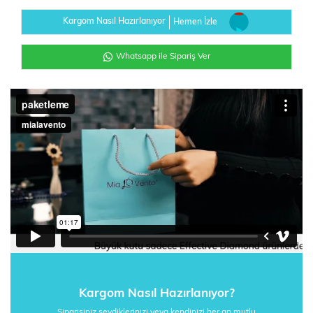
Kargom Nasıl Hazırlanıyor
Hemen İzle
Whatsapp ile Sipariş Ver
Kargom Nasıl Hazırlanıyor?
Siparişiniz sevdiklerinizi veya kendinizi her an mutlu