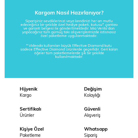
Kargom Nasıl Hazırlanıyor?
Siparişiniz sevdiklerinizi veya kendinizi her an mutlu
edeceğiniz bir şekilde özel hediye paketi, kutusu*, çantası
ve garanti belgesi ile gönderilmektedir. Mia Vento’dan
yapacağınız tüm gümüş takı alışverişlerinizde istisnasız
özel paketleme uygulanmaktadır.
* Videoda kullanılan büyük Effective Diamond kutu
sadece Effective Diamond ürünlerde geçerlidir. Geri kalan
öğeler tüm paketlemelerde şık bir şekilde
kullanılmaktadır.
Hijyenik
Değişim
Kargo
Kolaylığı
Sertifikalı
Güvenli
Ürünler
Alışveriş
Kişiye Özel
Whatsapp
Paketleme
Sipariş