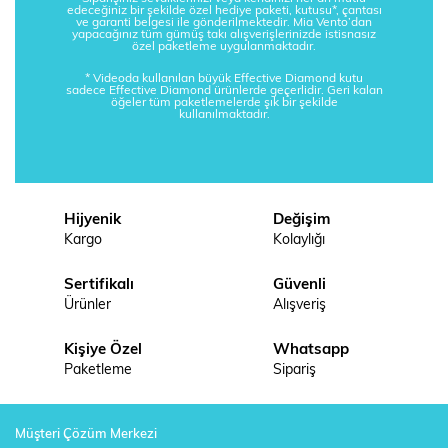
edeceğiniz bir şekilde özel hediye paketi, kutusu*, çantası
ve garanti belgesi ile gönderilmektedir. Mia Vento’dan
yapacağınız tüm gümüş takı alışverişlerinizde istisnasız
özel paketleme uygulanmaktadır.
* Videoda kullanılan büyük Effective Diamond kutu
sadece Effective Diamond ürünlerde geçerlidir. Geri kalan
öğeler tüm paketlemelerde şık bir şekilde
kullanılmaktadır.
Hijyenik
Değişim
Kargo
Kolaylığı
Sertifikalı
Güvenli
Ürünler
Alışveriş
Kişiye Özel
Whatsapp
Paketleme
Sipariş
Müşteri Çözüm Merkezi