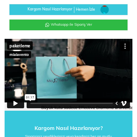
Kargom Nasıl Hazırlanıyor
Hemen İzle
Whatsapp ile Sipariş Ver
Kargom Nasıl Hazırlanıyor?
Siparişiniz sevdiklerinizi veya kendinizi her an mutlu