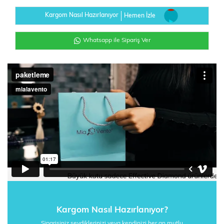
Kargom Nasıl Hazırlanıyor
Hemen İzle
Whatsapp ile Sipariş Ver
Kargom Nasıl Hazırlanıyor?
Siparişiniz sevdiklerinizi veya kendinizi her an mutlu