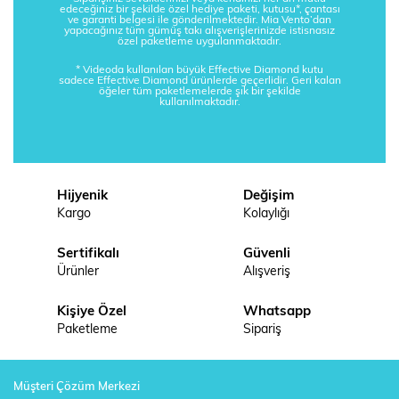
edeceğiniz bir şekilde özel hediye paketi, kutusu*, çantası
ve garanti belgesi ile gönderilmektedir. Mia Vento’dan
yapacağınız tüm gümüş takı alışverişlerinizde istisnasız
özel paketleme uygulanmaktadır.
* Videoda kullanılan büyük Effective Diamond kutu
sadece Effective Diamond ürünlerde geçerlidir. Geri kalan
öğeler tüm paketlemelerde şık bir şekilde
kullanılmaktadır.
Hijyenik
Değişim
Kargo
Kolaylığı
Sertifikalı
Güvenli
Ürünler
Alışveriş
Kişiye Özel
Whatsapp
Paketleme
Sipariş
Müşteri Çözüm Merkezi