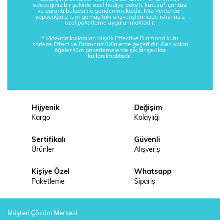
edeceğiniz bir şekilde özel hediye paketi, kutusu*, çantası
ve garanti belgesi ile gönderilmektedir. Mia Vento’dan
yapacağınız tüm gümüş takı alışverişlerinizde istisnasız
özel paketleme uygulanmaktadır.
* Videoda kullanılan büyük Effective Diamond kutu
sadece Effective Diamond ürünlerde geçerlidir. Geri kalan
öğeler tüm paketlemelerde şık bir şekilde
kullanılmaktadır.
Hijyenik
Değişim
Kargo
Kolaylığı
Sertifikalı
Güvenli
Ürünler
Alışveriş
Kişiye Özel
Whatsapp
Paketleme
Sipariş
Müşteri Çözüm Merkezi