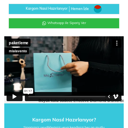
Kargom Nasıl Hazırlanıyor
Hemen İzle
Whatsapp ile Sipariş Ver
Kargom Nasıl Hazırlanıyor?
Siparişiniz sevdiklerinizi veya kendinizi her an mutlu