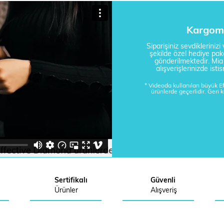
Kargom 
Siparişiniz sevdikleriniz
şekilde özel hediye pake
gönderilmektedir. Mi
alışverişlerinizde is
* Videoda kullanılan büyük 
ürünlerde geçerlidir. Geri 
Sertifikalı
Güvenli
Ürünler
Alışveriş