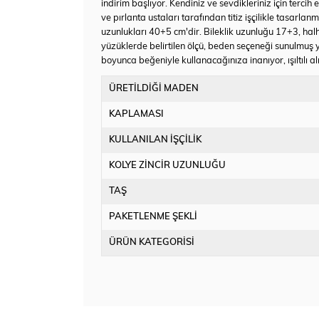
indirim başlıyor. Kendiniz ve sevdikleriniz için terc
ve pırlanta ustaları tarafından titiz işçilikle tasarla
uzunlukları 40+5 cm'dir. Bileklik uzunluğu 17+3, hal
yüzüklerde belirtilen ölçü, beden seçeneği sunulmuş 
boyunca beğeniyle kullanacağınıza inanıyor, ışıltılı alı
ÜRETİLDİĞİ MADEN
KAPLAMASI
KULLANILAN İŞÇİLİK
KOLYE ZİNCİR UZUNLUĞU
TAŞ
PAKETLENME ŞEKLİ
ÜRÜN KATEGORİSİ