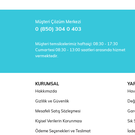
Müşteri Çözüm Merkezi
0 (850) 304 0 403
Müşteri temsilcelerimiz haftaiçi: 08:30 - 17:30
Cumartesi 08:30 - 13:00 saatleri arasında hizmet
vermektedir.
KURUMSAL
YA
Hakkımızda
Hav
Gizlilik ve Güvenlik
Deği
Mesafeli Satış Sözleşmesi
Gara
Kişisel Verilerin Korunması
Sık 
Ödeme Seçenekleri ve Teslimat
İad