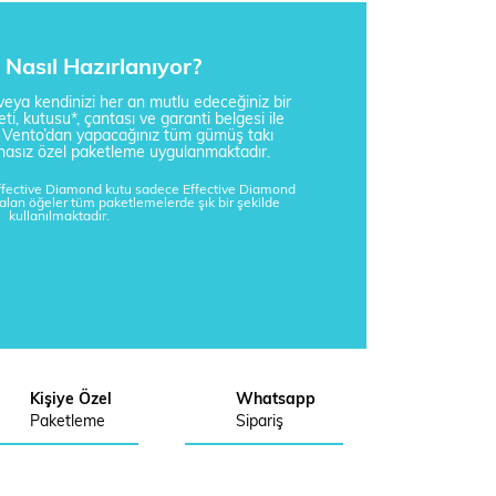
Nasıl Hazırlanıyor?
i veya kendinizi her an mutlu edeceğiniz bir
ti, kutusu*, çantası ve garanti belgesi ile
a Vento’dan yapacağınız tüm gümüş takı
tisnasız özel paketleme uygulanmaktadır.
Effective Diamond kutu sadece Effective Diamond
kalan öğeler tüm paketlemelerde şık bir şekilde
kullanılmaktadır.
Kişiye Özel
Whatsapp
Paketleme
Sipariş