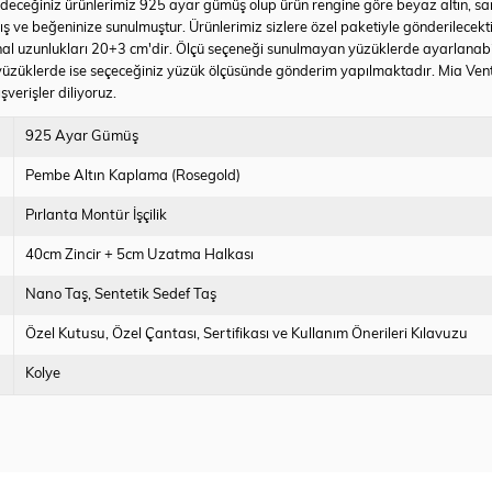
ih edeceğiniz ürünlerimiz 925 ayar gümüş olup ürün rengine göre beyaz altın, sa
nmış ve beğeninize sunulmuştur. Ürünlerimiz sizlere özel paketiyle gönderilecekt
hal uzunlukları 20+3 cm'dir. Ölçü seçeneği sunulmayan yüzüklerde ayarlanabilir
yüzüklerde ise seçeceğiniz yüzük ölçüsünde gönderim yapılmaktadır. Mia Vento
şverişler diliyoruz.
925 Ayar Gümüş
Pembe Altın Kaplama (Rosegold)
Pırlanta Montür İşçilik
40cm Zincir + 5cm Uzatma Halkası
Nano Taş
Sentetik Sedef Taş
Özel Kutusu
Özel Çantası
Sertifikası ve Kullanım Önerileri Kılavuzu
Kolye