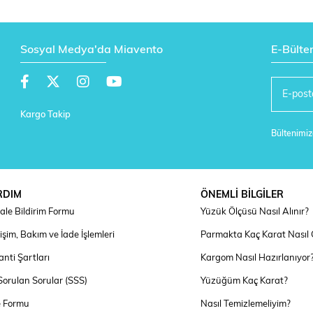
Sosyal Medya'da Miavento
E-Bülte
Kargo Takip
Bültenimize
RDIM
ÖNEMLİ BİLGİLER
ale Bildirim Formu
Yüzük Ölçüsü Nasıl Alınır?
şim, Bakım ve İade İşlemleri
Parmakta Kaç Karat Nasıl
nti Şartları
Kargom Nasıl Hazırlanıyor
Sorulan Sorular (SSS)
Yüzüğüm Kaç Karat?
e Formu
Nasıl Temizlemeliyim?