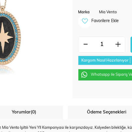
Marka
Mia Vento
Favorilere Ekle
Kargom Nasıl Hazırlanıyor
Whatsapp ile Sipariş V
Yorumlar
(0)
Ödeme Seçenekleri
iniz Mia Vento Işıltılı Yeni YIl Kampanyası ile karşınızdayız. Kolyeden bilekliğ