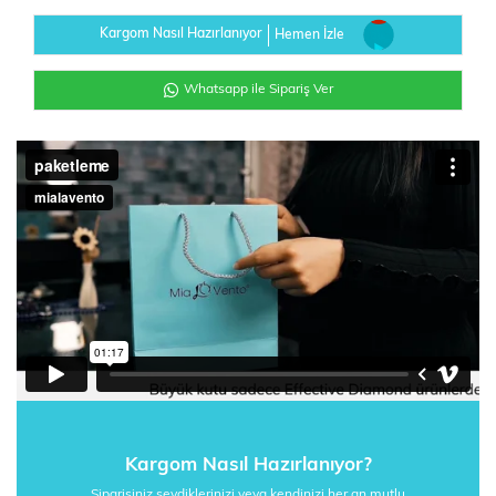
Kargom Nasıl Hazırlanıyor
Hemen İzle
Whatsapp ile Sipariş Ver
Kargom Nasıl Hazırlanıyor?
Siparişiniz sevdiklerinizi veya kendinizi her an mutlu