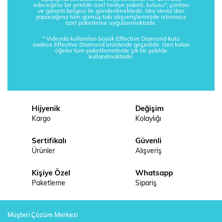
edeceğiniz bir şekilde özel hediye paketi, kutusu*, çantası
ve garanti belgesi ile gönderilmektedir. Mia Vento’dan
yapacağınız tüm gümüş takı alışverişlerinizde istisnasız
özel paketleme uygulanmaktadır.
* Videoda kullanılan büyük Effective Diamond kutu
sadece Effective Diamond ürünlerde geçerlidir. Geri kalan
öğeler tüm paketlemelerde şık bir şekilde
kullanılmaktadır.
Hijyenik
Değişim
Kargo
Kolaylığı
Sertifikalı
Güvenli
Ürünler
Alışveriş
Kişiye Özel
Whatsapp
Paketleme
Sipariş
Müşteri Çözüm Merkezi