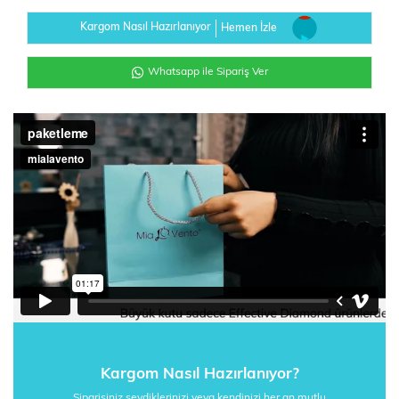
Kargom Nasıl Hazırlanıyor
Hemen İzle
Whatsapp ile Sipariş Ver
Kargom Nasıl Hazırlanıyor?
Siparişiniz sevdiklerinizi veya kendinizi her an mutlu