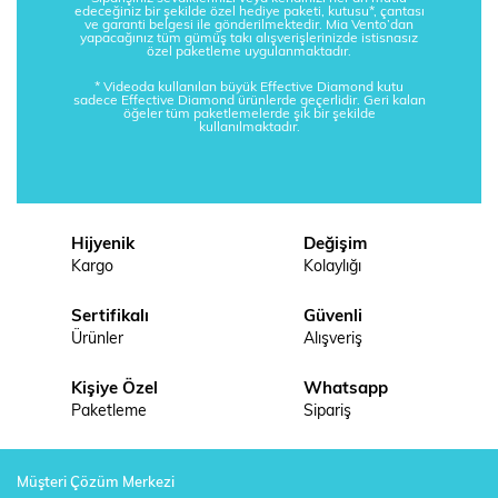
edeceğiniz bir şekilde özel hediye paketi, kutusu*, çantası
ve garanti belgesi ile gönderilmektedir. Mia Vento’dan
yapacağınız tüm gümüş takı alışverişlerinizde istisnasız
özel paketleme uygulanmaktadır.
* Videoda kullanılan büyük Effective Diamond kutu
sadece Effective Diamond ürünlerde geçerlidir. Geri kalan
öğeler tüm paketlemelerde şık bir şekilde
kullanılmaktadır.
Hijyenik
Değişim
Kargo
Kolaylığı
Sertifikalı
Güvenli
Ürünler
Alışveriş
Kişiye Özel
Whatsapp
Paketleme
Sipariş
Müşteri Çözüm Merkezi