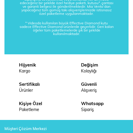
edeceğiniz bir şekilde özel hediye paketi, kutusu*, çantası
ve garanti belgesi ile gönderilmektedir. Mia Vento’dan
yapacağınız tüm gümüş takı alışverişlerinizde istisnasız
özel paketleme uygulanmaktadır.
* Videoda kullanılan büyük Effective Diamond kutu
sadece Effective Diamond ürünlerde geçerlidir. Geri kalan
öğeler tüm paketlemelerde şık bir şekilde
kullanılmaktadır.
Hijyenik
Değişim
Kargo
Kolaylığı
Sertifikalı
Güvenli
Ürünler
Alışveriş
Kişiye Özel
Whatsapp
Paketleme
Sipariş
Müşteri Çözüm Merkezi