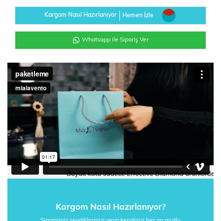
Kargom Nasıl Hazırlanıyor
Hemen İzle
Whatsapp ile Sipariş Ver
Kargom Nasıl Hazırlanıyor?
Siparişiniz sevdiklerinizi veya kendinizi her an mutlu