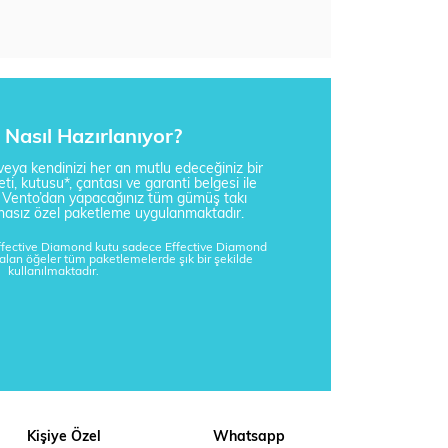
Nasıl Hazırlanıyor?
i veya kendinizi her an mutlu edeceğiniz bir
ti, kutusu*, çantası ve garanti belgesi ile
a Vento’dan yapacağınız tüm gümüş takı
tisnasız özel paketleme uygulanmaktadır.
Effective Diamond kutu sadece Effective Diamond
kalan öğeler tüm paketlemelerde şık bir şekilde
kullanılmaktadır.
Kişiye Özel
Whatsapp