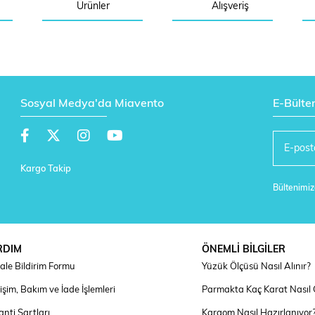
Ürünler
Alışveriş
Sosyal Medya'da Miavento
E-Bülte
Kargo Takip
Bültenimize
RDIM
ÖNEMLİ BİLGİLER
ale Bildirim Formu
Yüzük Ölçüsü Nasıl Alınır?
şim, Bakım ve İade İşlemleri
Parmakta Kaç Karat Nasıl
nti Şartları
Kargom Nasıl Hazırlanıyor