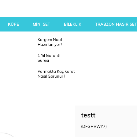
KÜPE
MİNİ SET
BİLEKLİK
TRABZON HASIR SET
Kargom Nasıl
Hazırlanıyor?
1 Yıl Garanti
Süresi
Parmakta Kaç Karat
Nasıl Görünür?
testt
(DFGHVWY7)