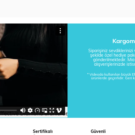
Kargom 
Siparişiniz sevdikleriniz
şekilde özel hediye pake
gönderilmektedir. Mi
alışverişlerinizde is
* Videoda kullanılan büyük 
ürünlerde geçerlidir. Geri 
Sertifikalı
Güvenli