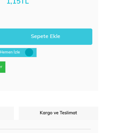
1,15TL
Hemen İzle
er
Kargo ve Teslimat