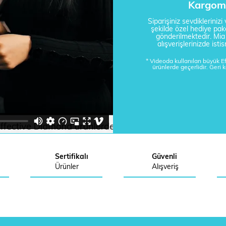
Kargom 
Siparişiniz sevdikleriniz
şekilde özel hediye pake
gönderilmektedir. Mi
alışverişlerinizde is
* Videoda kullanılan büyük 
ürünlerde geçerlidir. Geri 
Sertifikalı
Güvenli
Ürünler
Alışveriş