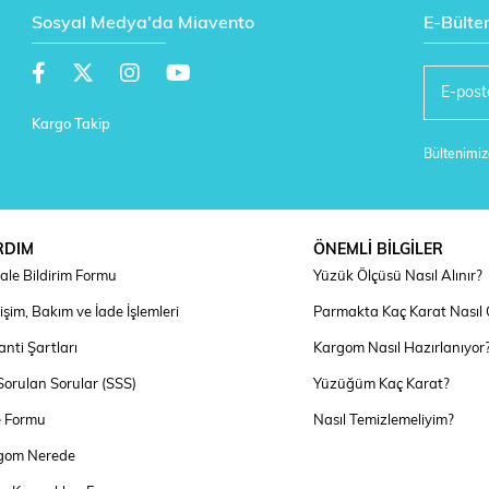
Sosyal Medya'da Miavento
E-Bülte
Kargo Takip
Bültenimize
RDIM
ÖNEMLİ BİLGİLER
ale Bildirim Formu
Yüzük Ölçüsü Nasıl Alınır?
şim, Bakım ve İade İşlemleri
Parmakta Kaç Karat Nasıl
nti Şartları
Kargom Nasıl Hazırlanıyor
Sorulan Sorular (SSS)
Yüzüğüm Kaç Karat?
e Formu
Nasıl Temizlemeliyim?
gom Nerede