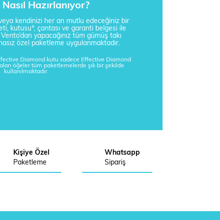
Nasıl Hazırlanıyor?
i veya kendinizi her an mutlu edeceğiniz bir
ti, kutusu*, çantası ve garanti belgesi ile
a Vento’dan yapacağınız tüm gümüş takı
tisnasız özel paketleme uygulanmaktadır.
Effective Diamond kutu sadece Effective Diamond
kalan öğeler tüm paketlemelerde şık bir şekilde
kullanılmaktadır.
Kişiye Özel
Whatsapp
Paketleme
Sipariş