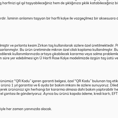
rfinizi ışıl ışıl taşıyabileceğiniz hem de şıklığınıza şıklık katabileceğiniz b
ir. İsminin anlamını taşıyan bir harfli kolye ile vazgeçilmez bir aksesuara da s
iştir ve pırlanta kesim Zirkon taş kullanılarak sizlere özel üretilmektedir. 
tasarlanmıştır. Bu ürün üretiminde mikron özel cilalı kaplama kullanılmıştır.
 edilerek kullanımlarınızda ortaya çıkabilecek kararma veya solma problemler
 süre yer edebilmesi için Ü Harfi Rose Kolye modelimizde özgün taş üstü ve 
rünümüz "QR Kodu” içeren garanti belgesi, özel "QR Kodu” bulunan taş etiketi
 ürünü 1 yıl garantisi ve 6 ayda bir bakım imkanı ile sizlere sunuyoruz. Di
çerek ürününüz için herhangi bir kararma olmasa dahi bakım yaptırabilir her
el çantası ile gönderiyoruz. Ayrıca bu ürünü kapıda ödeme, kredi kartı, EFT 
haliyle her zaman yanınızda olacak.