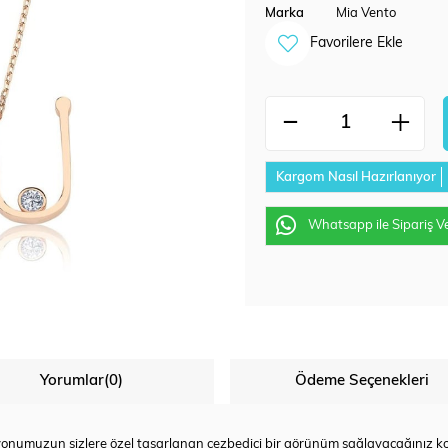
Marka
Mia Vento
Favorilere Ekle
Kargom Nasıl Hazırlanıyor
Whatsapp ile Sipariş V
Yorumlar
(0)
Ödeme Seçenekleri
yonumuzun sizlere özel tasarlanan cezbedici bir görünüm sağlayacağınız ko