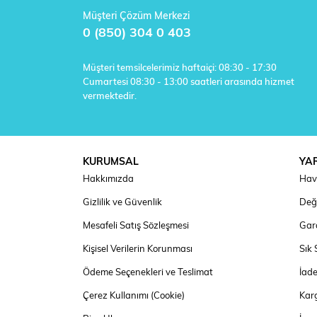
Müşteri Çözüm Merkezi
0 (850) 304 0 403
Müşteri temsilcelerimiz haftaiçi: 08:30 - 17:30
Cumartesi 08:30 - 13:00 saatleri arasında hizmet
vermektedir.
KURUMSAL
YA
Hakkımızda
Hav
Gizlilik ve Güvenlik
Deği
Mesafeli Satış Sözleşmesi
Gara
Kişisel Verilerin Korunması
Sık 
Ödeme Seçenekleri ve Teslimat
İad
Çerez Kullanımı (Cookie)
Kar