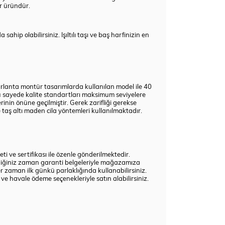
ir üründür.
ahip olabilirsiniz. Işıltılı taşı ve baş harfinizin en
Pırlanta montür tasarımlarda kullanılan model ile 40
 Bu sayede kalite standartları maksimum seviyelere
inin önüne geçilmiştir. Gerek zarifliği gerekse
taş altı maden cila yöntemleri kullanılmaktadır.
 ve sertifikası ile özenle gönderilmektedir.
lediğiniz zaman garanti belgeleriyle mağazamıza
 zaman ilk günkü parlaklığında kullanabilirsiniz.
ve havale ödeme seçenekleriyle satın alabilirsiniz.