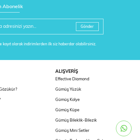
n Abonelik
Gönder
 kayıt olarak indirimlerden ilk siz haberdar olabilirsiniz.
ALIŞVERİŞ
Effective Diamond
 Gözükür?
Gümüş Yüzük
?
Gümüş Kolye
Gümüş Küpe
Gümüş Bileklik-Bilezik
Gümüş Mini Setler