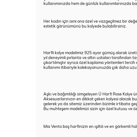
kullanımınızda hem de günlük kullanımlarınızda baş ha
Her kadın için ismi ona özel ve vazgeçilmez bir değerd
estetik görünümünü bu kolyede bulabilirsiniz.
Harfli kolye modelimiz 925 ayar gümüş olarak üretilm
yıl deneyimli pırlanta ve altın ustaları tarafından 
çıkartılmıştır ayrıca özel kaplama yöntemleri tercih
kullanımı itibariyle koleksiyonunuzda çok daha uzun
Aşkı ve bağımlılığı simgeleyen Ü Harfi Rose Kolye ü
Aksesuarlarınızın en dikkat çeken kolyesi olacak bu
gelerek ya da sitemiz üzerinden bizimle irtibata ge
Bu muhteşem modelimizi sizin için özel kutusu ve öz
Mia Vento baş harfinizin en ışıltılı ve en görkemli 