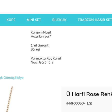
KÜPE
MİNİ SET
BİLEKLİK
TRABZON HASIR SET
Kargom Nasıl
Hazırlanıyor?
1 Yıl Garanti
Süresi
Parmakta Kaç Karat
Nasıl Görünür?
nk Gümüş Kolye
Ü Harfi Rose Ren
(HRF00050-TLG)