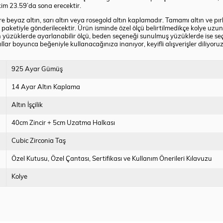
im 23.59’da sona erecektir.
 beyaz altın, sarı altın veya rosegold altın kaplamadır. Tamamı altın ve pırla
paketiyle gönderilecektir. Ürün isminde özel ölçü belirtilmedikçe kolye uzun
 yüzüklerde ayarlanabilir ölçü, beden seçeneği sunulmuş yüzüklerde ise s
lar boyunca beğeniyle kullanacağınıza inanıyor, keyifli alışverişler diliyoruz
925 Ayar Gümüş
14 Ayar Altın Kaplama
Altın İşçilik
40cm Zincir + 5cm Uzatma Halkası
Cubic Zirconia Taş
Özel Kutusu
Özel Çantası
Sertifikası ve Kullanım Önerileri Kılavuzu
Kolye