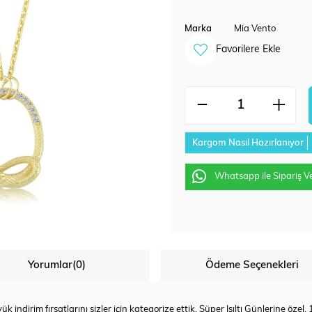
Marka
Mia Vento
Favorilere Ekle
Kargom Nasıl Hazırlanıyor
Whatsapp ile Sipariş V
Yorumlar
(0)
Ödeme Seçenekleri
ük indirim fırsatlarını sizler için kategorize ettik. Süper Işıltı Günlerine özel