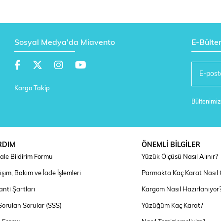
Sosyal Medya'da Miavento
E-Bülte
Kargo Takip
Bültenimize
RDIM
ÖNEMLİ BİLGİLER
ale Bildirim Formu
Yüzük Ölçüsü Nasıl Alınır?
şim, Bakım ve İade İşlemleri
Parmakta Kaç Karat Nasıl
nti Şartları
Kargom Nasıl Hazırlanıyor
Sorulan Sorular (SSS)
Yüzüğüm Kaç Karat?