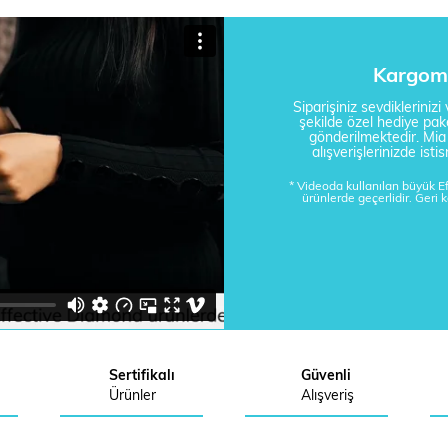
Kargom 
Siparişiniz sevdikleriniz
şekilde özel hediye pake
gönderilmektedir. Mi
alışverişlerinizde is
* Videoda kullanılan büyük 
ürünlerde geçerlidir. Geri 
Sertifikalı
Güvenli
Ürünler
Alışveriş