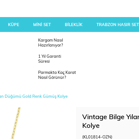
KÜPE
MİNİ SET
BİLEKLİK
TRABZON HASIR SET
Kargom Nasıl
Hazırlanıyor?
1 Yıl Garanti
Süresi
Parmakta Kaç Karat
Nasıl Görünür?
ılan Düğümü Gold Renk Gümüş Kolye
Vintage Bilge Yı
Kolye
(KL01814-OZN)