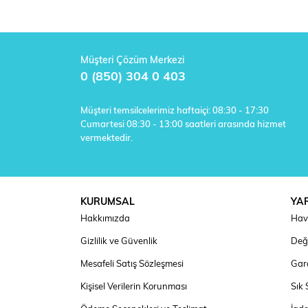
Müşteri Çözüm Merkezi
0 (850) 304 0 403
Müşteri temsilcelerimiz haftaiçi: 08:30 - 17:30
Cumartesi 08:30 - 13:00 saatleri arasında hizmet
vermektedir.
KURUMSAL
YA
Hakkımızda
Hav
Gizlilik ve Güvenlik
Deği
Mesafeli Satış Sözleşmesi
Gara
Kişisel Verilerin Korunması
Sık 