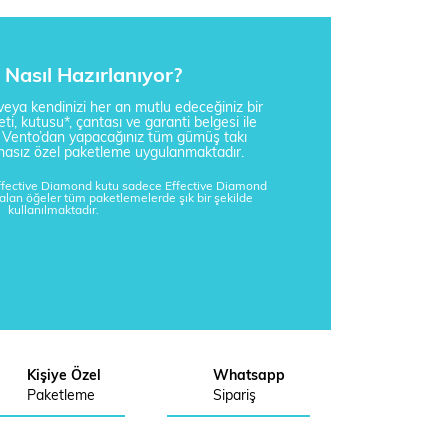
Nasıl Hazırlanıyor?
i veya kendinizi her an mutlu edeceğiniz bir
ti, kutusu*, çantası ve garanti belgesi ile
a Vento’dan yapacağınız tüm gümüş takı
tisnasız özel paketleme uygulanmaktadır.
Effective Diamond kutu sadece Effective Diamond
kalan öğeler tüm paketlemelerde şık bir şekilde
kullanılmaktadır.
Kişiye Özel
Whatsapp
Paketleme
Sipariş