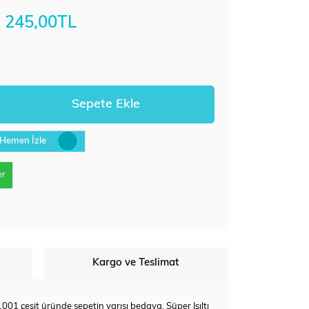
245,00TL
Hemen İzle
er
Kargo ve Teslimat
, 1001 çeşit üründe sepetin yarısı bedava. Süper Işıltı