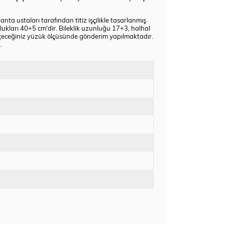
nta ustaları tarafından titiz işçilikle tasarlanmış
lukları 40+5 cm'dir. Bileklik uzunluğu 17+3, halhal
eçeceğiniz yüzük ölçüsünde gönderim yapılmaktadır.
.