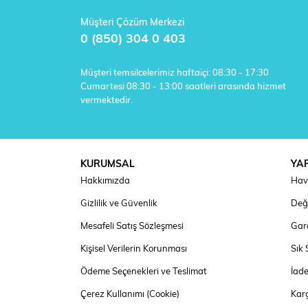
Müşteri Çözüm Merkezi
0 (850) 304 0 403
Müşteri temsilcelerimiz haftaiçi: 08:30 - 17:30
Cumartesi 08:30 - 13:00 saatleri arasında hizmet
vermektedir.
KURUMSAL
YA
Hakkımızda
Hav
Gizlilik ve Güvenlik
Deği
Mesafeli Satış Sözleşmesi
Gara
Kişisel Verilerin Korunması
Sık 
Ödeme Seçenekleri ve Teslimat
İad
Çerez Kullanımı (Cookie)
Kar