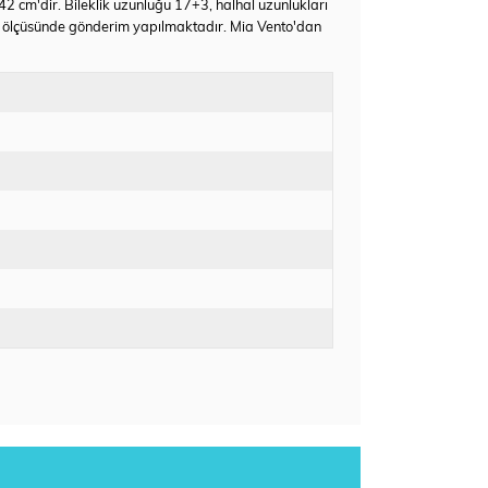
 42 cm'dir. Bileklik uzunluğu 17+3, halhal uzunlukları
k ölçüsünde gönderim yapılmaktadır. Mia Vento'dan