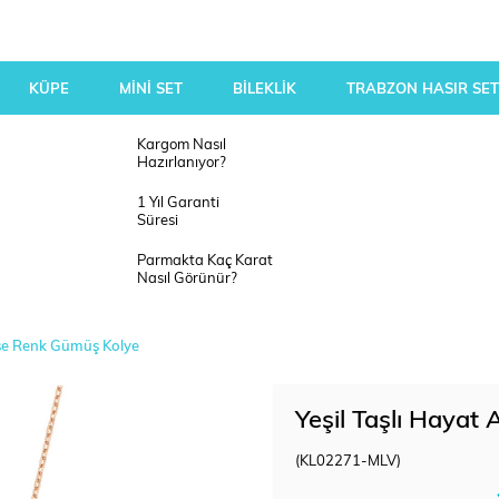
KÜPE
MİNİ SET
BİLEKLİK
TRABZON HASIR SET
Kargom Nasıl
Hazırlanıyor?
1 Yıl Garanti
Süresi
Parmakta Kaç Karat
Nasıl Görünür?
ose Renk Gümüş Kolye
Yeşil Taşlı Haya
(KL02271-MLV)