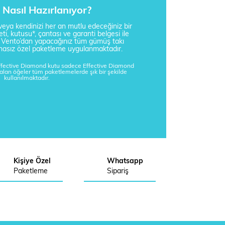
Nasıl Hazırlanıyor?
i veya kendinizi her an mutlu edeceğiniz bir
ti, kutusu*, çantası ve garanti belgesi ile
a Vento’dan yapacağınız tüm gümüş takı
tisnasız özel paketleme uygulanmaktadır.
Effective Diamond kutu sadece Effective Diamond
kalan öğeler tüm paketlemelerde şık bir şekilde
kullanılmaktadır.
Kişiye Özel
Whatsapp
Paketleme
Sipariş