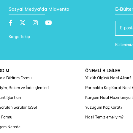
Sosyal Medya'da Miavento
E-Bülte
Kargo Takip
Bültenimize
RDIM
ÖNEMLİ BİLGİLER
ale Bildirim Formu
Yüzük Ölçüsü Nasıl Alınır?
şim, Bakım ve İade İşlemleri
Parmakta Kaç Karat Nasıl
nti Şartları
Kargom Nasıl Hazırlanıyor
Sorulan Sorular (SSS)
Yüzüğüm Kaç Karat?
e Formu
Nasıl Temizlemeliyim?
gom Nerede