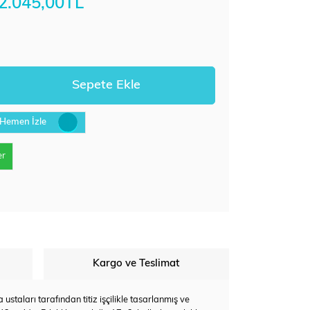
2.045,00TL
Hemen İzle
er
Kargo ve Teslimat
staları tarafından titiz işçilikle tasarlanmış ve