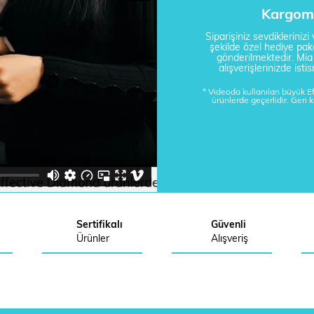
Kargom 
Siparişiniz sevdikleriniz
şekilde özel hediye pake
gönderilmektedir. Mi
alışverişlerinizde is
* Videoda kullanılan büyük 
ürünlerde geçerlidir. Geri 
Sertifikalı
Güvenli
Ürünler
Alışveriş