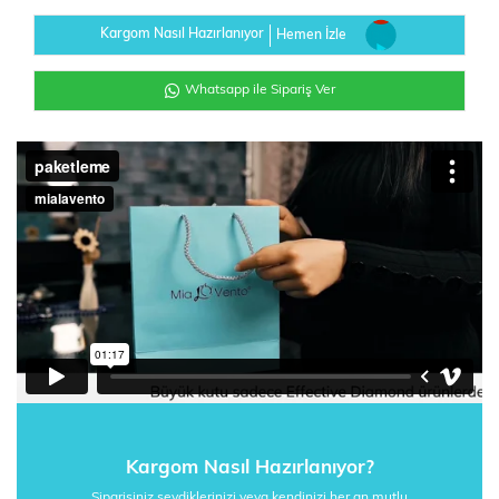
Kargom Nasıl Hazırlanıyor
Hemen İzle
Whatsapp ile Sipariş Ver
Kargom Nasıl Hazırlanıyor?
Siparişiniz sevdiklerinizi veya kendinizi her an mutlu