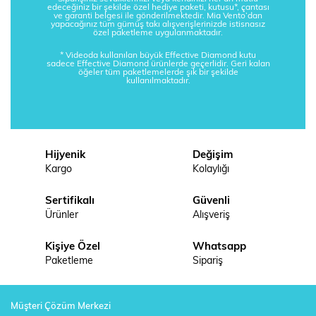
edeceğiniz bir şekilde özel hediye paketi, kutusu*, çantası
ve garanti belgesi ile gönderilmektedir. Mia Vento’dan
yapacağınız tüm gümüş takı alışverişlerinizde istisnasız
özel paketleme uygulanmaktadır.
* Videoda kullanılan büyük Effective Diamond kutu
sadece Effective Diamond ürünlerde geçerlidir. Geri kalan
öğeler tüm paketlemelerde şık bir şekilde
kullanılmaktadır.
Hijyenik
Değişim
Kargo
Kolaylığı
Sertifikalı
Güvenli
Ürünler
Alışveriş
Kişiye Özel
Whatsapp
Paketleme
Sipariş
Müşteri Çözüm Merkezi