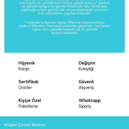
edeceğiniz bir şekilde özel hediye paketi, kutusu*, çantası
ve garanti belgesi ile gönderilmektedir. Mia Vento’dan
yapacağınız tüm gümüş takı alışverişlerinizde istisnasız
özel paketleme uygulanmaktadır.
* Videoda kullanılan büyük Effective Diamond kutu
sadece Effective Diamond ürünlerde geçerlidir. Geri kalan
öğeler tüm paketlemelerde şık bir şekilde
kullanılmaktadır.
Hijyenik
Değişim
Kargo
Kolaylığı
Sertifikalı
Güvenli
Ürünler
Alışveriş
Kişiye Özel
Whatsapp
Paketleme
Sipariş
Müşteri Çözüm Merkezi