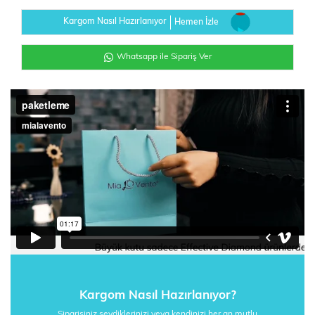
Kargom Nasıl Hazırlanıyor
Hemen İzle
Whatsapp ile Sipariş Ver
Kargom Nasıl Hazırlanıyor?
Siparişiniz sevdiklerinizi veya kendinizi her an mutlu