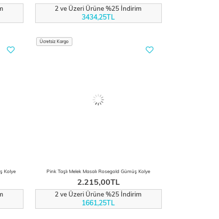
im
2 ve Üzeri Ürüne %25 İndirim
3434,25TL
Ücretsiz Kargo
ş Kolye
Pink Taşlı Melek Masalı Rosegold Gümüş Kolye
2.215,00TL
im
2 ve Üzeri Ürüne %25 İndirim
1661,25TL