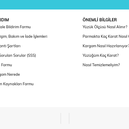
RDIM
ÖNEMLİ BİLGİLER
ale Bildirim Formu
Yüzük Ölçüsü Nasıl Alınır?
şim, Bakım ve İade İşlemleri
Parmakta Kaç Karat Nasıl
nti Şartları
Kargom Nasıl Hazırlanıyor
Sorulan Sorular (SSS)
Yüzüğüm Kaç Karat?
e Formu
Nasıl Temizlemeliyim?
gom Nerede
an Kaynakları Formu