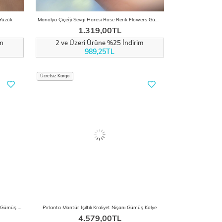
Yüzük
Manolya Çiçeği Sevgi Haresi Rose Renk Flowers Gümüş Kolye
1.319,00TL
im
2 ve Üzeri Ürüne %25 İndirim
989,25TL
Ücretsiz Kargo
Pırlanta Montür Sentetik Safir Kraliçe Güneşi Gümüş Kolye
Pırlanta Montür Işıltılı Kraliyet Nişanı Gümüş Kolye
4.579,00TL