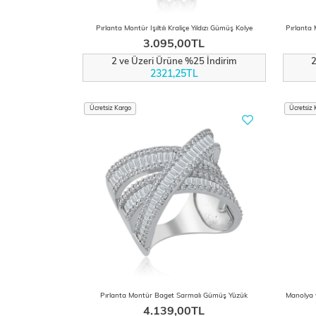
Pırlanta Montür Işıltılı Kraliçe Yıldızı Gümüş Kolye
3.095,00TL
2 ve Üzeri Ürüne %25 İndirim
2
2321,25TL
Ücretsiz Kargo
Ücretsiz 
Pırlanta Montür Baget Sarmalı Gümüş Yüzük
4.139,00TL