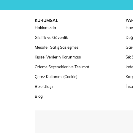
KURUMSAL
YA
Hakkımızda
Hav
Gizlilik ve Güvenlik
Deği
Mesafeli Satış Sözleşmesi
Gara
Kişisel Verilerin Korunması
Sık 
Ödeme Seçenekleri ve Teslimat
İad
Çerez Kullanımı (Cookie)
Kar
Bize Ulaşın
İns
Blog