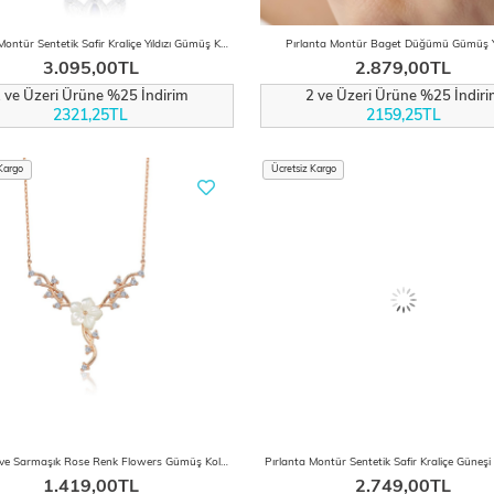
Pırlanta Montür Sentetik Safir Kraliçe Yıldızı Gümüş Kolye
Pırlanta Montür Baget Düğümü Gümüş 
3.095,00TL
2.879,00TL
 ve Üzeri Ürüne %25 İndirim
2 ve Üzeri Ürüne %25 İndir
2321,25TL
2159,25TL
Kargo
Ücretsiz Kargo
Manolya ve Sarmaşık Rose Renk Flowers Gümüş Kolye
1.419,00TL
2.749,00TL