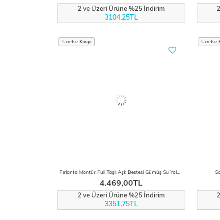
2 ve Üzeri Ürüne %25 İndirim
2
3104,25TL
Ücretsiz Kargo
Ücretsiz 
Pırlanta Montür Full Taşlı Aşk Bestesi Gümüş Su Yolu Bileklik
Sa
4.469,00TL
2 ve Üzeri Ürüne %25 İndirim
2
3351,75TL