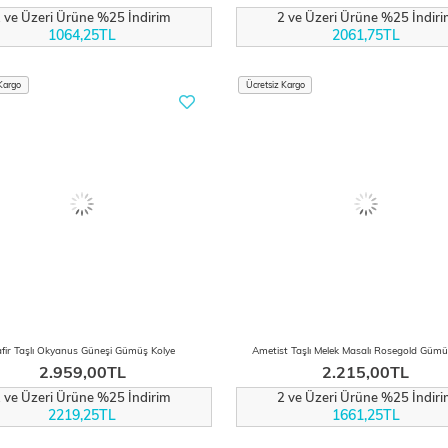
 ve Üzeri Ürüne %25 İndirim
2 ve Üzeri Ürüne %25 İndir
1064,25TL
2061,75TL
Kargo
Ücretsiz Kargo
fir Taşlı Okyanus Güneşi Gümüş Kolye
Ametist Taşlı Melek Masalı Rosegold Gümü
2.959,00TL
2.215,00TL
 ve Üzeri Ürüne %25 İndirim
2 ve Üzeri Ürüne %25 İndir
2219,25TL
1661,25TL