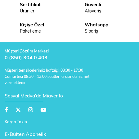
Sertifikalı
Güvenli
Ürünler
Alışveriş
Kişiye Özel
Whatsapp
Paketleme
Sipariş
Müşteri Çözüm Merkezi
0 (850) 304 0 403
Müşteri temsilcelerimiz haftaiçi: 08:30 - 17:30
Cumartesi 08:30 - 13:00 saatleri arasında hizmet
vermektedir.
Sosyal Medya'da Miavento
Kargo Takip
E-Bülten Abonelik