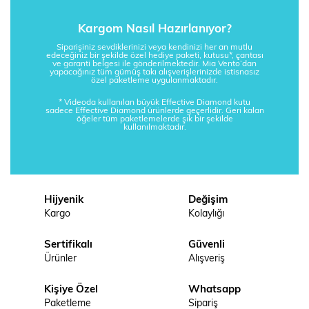
Kargom Nasıl Hazırlanıyor?
Siparişiniz sevdiklerinizi veya kendinizi her an mutlu
edeceğiniz bir şekilde özel hediye paketi, kutusu*, çantası
ve garanti belgesi ile gönderilmektedir. Mia Vento’dan
yapacağınız tüm gümüş takı alışverişlerinizde istisnasız
özel paketleme uygulanmaktadır.
* Videoda kullanılan büyük Effective Diamond kutu
sadece Effective Diamond ürünlerde geçerlidir. Geri kalan
öğeler tüm paketlemelerde şık bir şekilde
kullanılmaktadır.
Hijyenik
Değişim
Kargo
Kolaylığı
Sertifikalı
Güvenli
Ürünler
Alışveriş
Kişiye Özel
Whatsapp
Paketleme
Sipariş